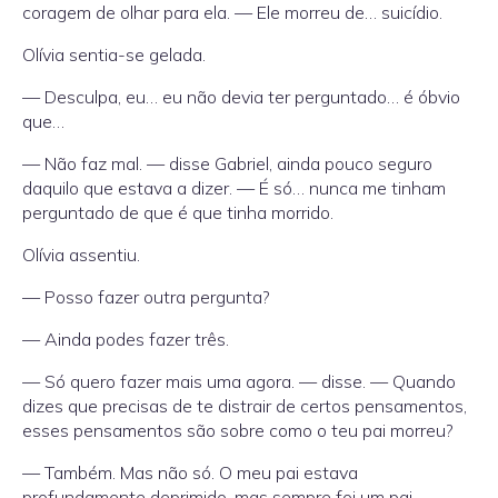
coragem de olhar para ela. — Ele morreu de… suicídio.
Olívia sentia-se gelada.
— Desculpa, eu… eu não devia ter perguntado… é óbvio
que…
— Não faz mal. — disse Gabriel, ainda pouco seguro
daquilo que estava a dizer. — É só… nunca me tinham
perguntado de que é que tinha morrido.
Olívia assentiu.
— Posso fazer outra pergunta?
— Ainda podes fazer três.
— Só quero fazer mais uma agora. — disse. — Quando
dizes que precisas de te distrair de certos pensamentos,
esses pensamentos são sobre como o teu pai morreu?
— Também. Mas não só. O meu pai estava
profundamente deprimido, mas sempre foi um pai