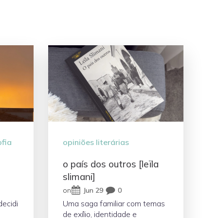
ofia
opiniões literárias
o país dos outros [leïla
slimani]
on
Jun 29
0
decidi
Uma saga familiar com temas
de exílio, identidade e