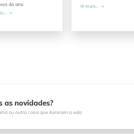
ivos do ano.
lê mais…
is…
s as novidades?
ma ou outra coisa que iluminam a vida.