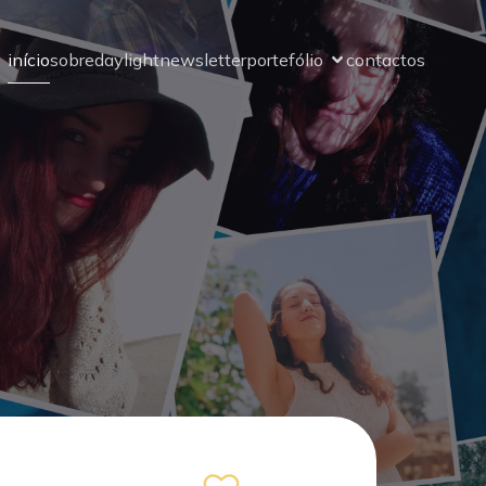
início
sobre
daylight
newsletter
portefólio
contactos