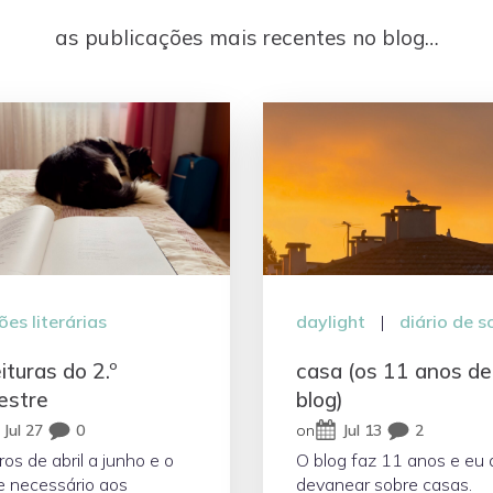
as publicações mais recentes no blog…
ões literárias
daylight
|
diário de s
eituras do 2.º
casa (os 11 anos de
estre
blog)
Jul 27
0
on
Jul 13
2
vros de abril a junho e o
O blog faz 11 anos e eu 
e necessário aos
devanear sobre casas.