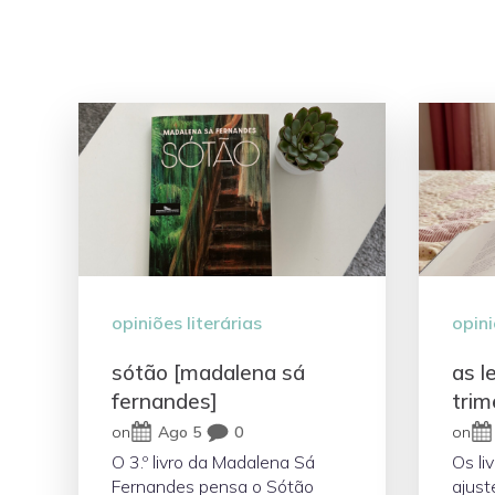
opiniões literárias
opini
sótão [madalena sá
as l
fernandes]
trim
on
Ago 5
0
on
O 3.º livro da Madalena Sá
Os li
Fernandes pensa o Sótão
ajust