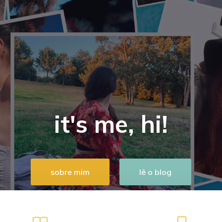
it's me, hi!
sobre mim
lê o blog