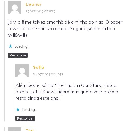
Leonor
25/07/2015 at 0:23
Já vi o filme talvez amanhã dê a minha opiniao. O paper
towns é o melhor livro dele até agora (só me falta o
will&will!)
Loading...
Responder
Sofia
28/07/2015 at 16:48
Além deste, só li o "The Fault in Our Stars". Estou
a ler o "Let it Snow" agora mas quero ver se leio o
resto ainda este ano.
Loading...
Responder
Tim