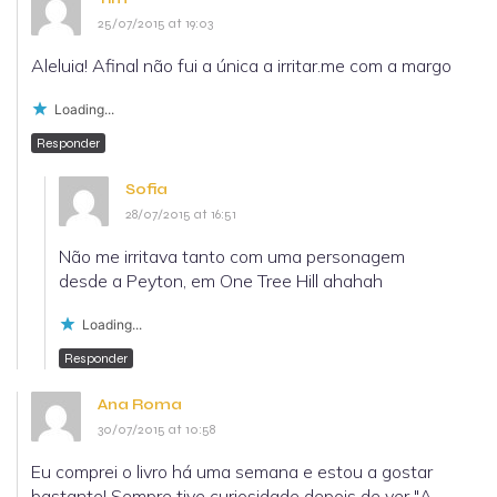
25/07/2015 at 19:03
Aleluia! Afinal não fui a única a irritar.me com a margo
Loading...
Responder
Sofia
28/07/2015 at 16:51
Não me irritava tanto com uma personagem
desde a Peyton, em One Tree Hill ahahah
Loading...
Responder
Ana Roma
30/07/2015 at 10:58
Eu comprei o livro há uma semana e estou a gostar
bastante! Sempre tive curiosidade depois de ver "A