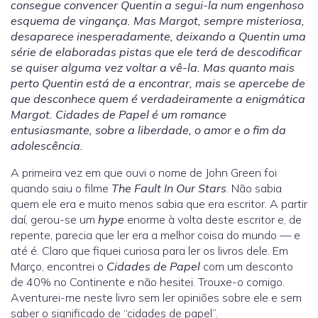
consegue convencer Quentin a segui-la num engenhoso
esquema de vingança. Mas Margot, sempre misteriosa,
desaparece inesperadamente, deixando a Quentin uma
série de elaboradas pistas que ele terá de descodificar
se quiser alguma vez voltar a vê-la. Mas quanto mais
perto Quentin está de a encontrar, mais se apercebe de
que desconhece quem é verdadeiramente a enigmática
Margot. Cidades de Papel é um romance
entusiasmante, sobre a liberdade, o amor e o fim da
adolescência.
A primeira vez em que ouvi o nome de John Green foi
quando saiu o filme
The Fault In Our Stars
. Não sabia
quem ele era e muito menos sabia que era escritor. A partir
daí, gerou-se um
hype
enorme à volta deste escritor e, de
repente, parecia que ler era a melhor coisa do mundo — e
até é. Claro que fiquei curiosa para ler os livros dele. Em
Março, encontrei o
Cidades de Papel
com um desconto
de 40% no Continente e não hesitei. Trouxe-o comigo.
Aventurei-me neste livro sem ler opiniões sobre ele e sem
saber o significado de “cidades de papel”.