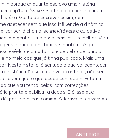
a mim porque enquanto escrevo uma história
num capítulo. Às vezes até acabo por inserir um
história. Gosto de escrever assim, sem
me apetecer sem que isso influencie a dinâmica
blicar por lá chama-se
Inevitáveis
e eu estive
ado lá e ganhei uma nova ideia, muito melhor. Meti
nagens e nada da história se mantém. Algo
escrevê-lo de uma forma e percebi que, para o
cio e no meio dos que já tinha publicado. Mais uma
or. Nesta história já sei tudo o que vai acontecer
ra história não sei o que vai acontecer, não sei
m sei quem quero que acabe com quem. Estou a
dida que vou tento ideias, com correcções
ria pronta e publicá-la depois. E é isso que
 lá, partilhem-nas comigo! Adorava ler as vossas
ANTERIOR