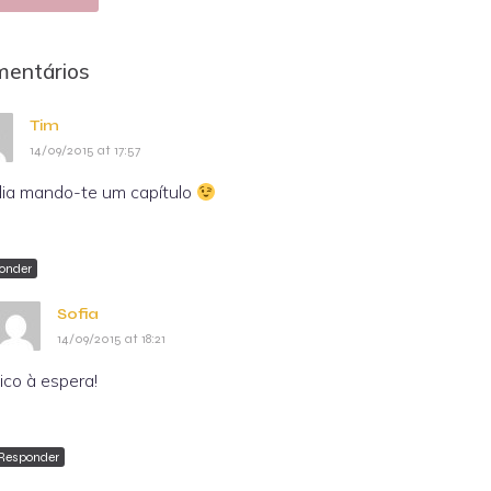
mentários
Tim
14/09/2015 at 17:57
ia mando-te um capítulo
onder
Sofia
14/09/2015 at 18:21
ico à espera!
Responder