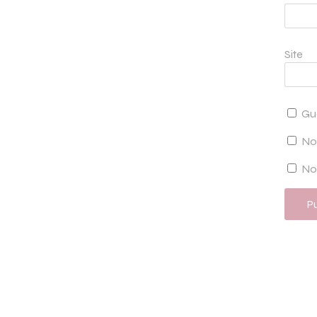
Site
Gu
No
Not