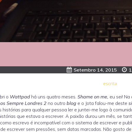
Setembro 14, 2015
|
1
escrita
bri o
Wattpad
há uns quatro meses.
Shame on me,
eu sei! Na 
os Sempre Londres 2
no outro
blog
e o Jota falou-me deste
s
 histórias para qualquer pessoa ler e juntei-me logo à comunida
istórias que estava a escrever. A paixão durou um mês, se tan
como escrevo é incompatível com o sistema de escrever e public
de escrever sem pressões, sem datas marcadas. Não gosto de d