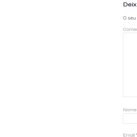
Deix
O seu 
Comen
Nom
Email