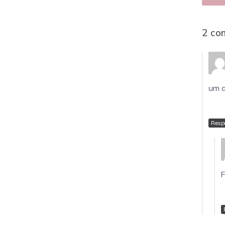
2 co
um d
Resp
F