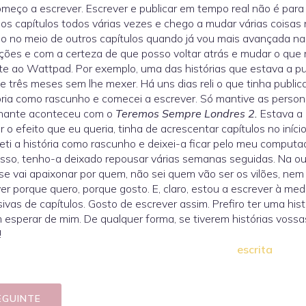
meço a escrever. Escrever e publicar em tempo real não é par
 os capítulos todos várias vezes e chego a mudar várias coisas 
lo no meio de outros capítulos quando já vou mais avançada na 
ções e com a certeza de que posso voltar atrás e mudar o que 
te ao Wattpad. Por exemplo, uma das histórias que estava a pu
e três meses sem lhe mexer. Há uns dias reli o que tinha public
ória como rascunho e comecei a escrever. Só mantive as perso
hante aconteceu com o
Teremos Sempre Londres 2.
Estava a 
ter o efeito que eu queria, tinha de acrescentar capítulos no iní
eti a história como rascunho e deixei-a ficar pelo meu computad
 isso, tenho-a deixado repousar várias semanas seguidas. Na out
e vai apaixonar por quem, não sei quem vão ser os vilões, ne
er porque quero, porque gosto. E, claro, estou a escrever à me
ivas de capítulos. Gosto de escrever assim. Prefiro ter uma histó
esperar de mim. De qualquer forma, se tiverem histórias vossas
!
escrita
EGUINTE