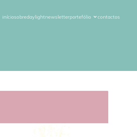
início
sobre
daylight
newsletter
portefólio
contactos