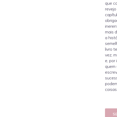
que co
revejo
capítu
obriga
ineren
mais d
a hist
semel
livro 
vez, m
e, por
quem s
escrev
sucess
podem 
coisas
S