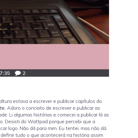
7:35
|
2
altura estava a escrever e publicar capítulos do
ite.
Adoro o conceito de escrever e publicar as
de. Li algumas histórias e comecei a publicar lá as
to. Desisti do Wattpad porque percebi que a
ar logo. Não dá para mim. Eu tentei, mas não dá.
efinir tudo o que acontecerá na história assim