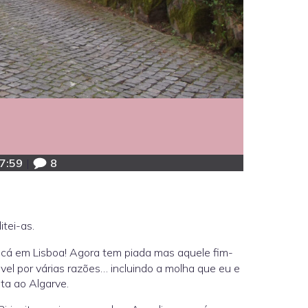
7:59
|
8
itei-as.
cá em Lisboa! Agora tem piada mas aquele fim-
el por várias razões… incluindo a molha que eu e
ta ao Algarve.