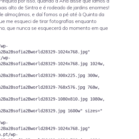
Piriquita por isso, quando a Ana disse que íamos a
ais alto de Sintra e é rodeado de jardins enormes!
e almoçámos, e daí fomos a pé até à Quinta da
ue me esqueci de tirar fotografias enquanto
a Ana, que nunca se esquecerá do momento em que
/wp-
a2Ba2Bsofia2Bworld28329-1024x768.jpg"
t/wp-
a2Ba2Bsofia2Bworld28329-1024x768.jpg 1024w,
a2Ba2Bsofia2Bworld28329-300x225.jpg 300w,
a2Ba2Bsofia2Bworld28329-768x576.jpg 768w,
a2Ba2Bsofia2Bworld28329-1080x810.jpg 1080w,
a2Ba2Bsofia2Bworld28329.jpg 1600w" sizes="
/wp-
s2Ba2Bsofia2Bworld28429-1024x768.jpg"
a.pt/wp-