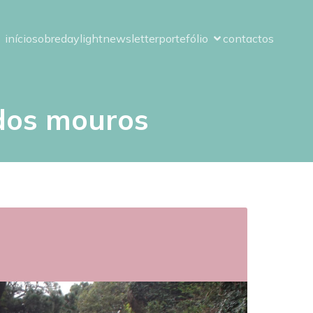
início
sobre
daylight
newsletter
portefólio
contactos
 dos mouros