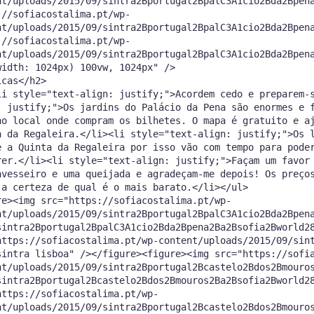
nt/uploads/2015/09/sintra2Bportugal2BpalC3A1cio2Bda2Bpen
://sofiacostalima.pt/wp-
nt/uploads/2015/09/sintra2Bportugal2BpalC3A1cio2Bda2Bpen
://sofiacostalima.pt/wp-
nt/uploads/2015/09/sintra2Bportugal2BpalC3A1cio2Bda2Bpen
width: 1024px) 100vw, 1024px" />
icas</h2>
li style="text-align: justify;">Acordem cedo e preparem-
: justify;">Os jardins do Palácio da Pena são enormes e 
no local onde compram os bilhetes. O mapa é gratuito e a
a da Regaleira.</li><li style="text-align: justify;">Os 
e a Quinta da Regaleira por isso vão com tempo para pode
rer.</li><li style="text-align: justify;">Façam um favor
avesseiro e uma queijada e agradeçam-me depois! Os preço
 a certeza de qual é o mais barato.</li></ul>
re><img src="https://sofiacostalima.pt/wp-
nt/uploads/2015/09/sintra2Bportugal2BpalC3A1cio2Bda2Bpen
sintra2Bportugal2BpalC3A1cio2Bda2Bpena2Ba2Bsofia2Bworld2
https://sofiacostalima.pt/wp-content/uploads/2015/09/sin
sintra lisboa" /></figure><figure><img src="https://sofi
nt/uploads/2015/09/sintra2Bportugal2Bcastelo2Bdos2Bmouro
sintra2Bportugal2Bcastelo2Bdos2Bmouros2Ba2Bsofia2Bworld2
https://sofiacostalima.pt/wp-
nt/uploads/2015/09/sintra2Bportugal2Bcastelo2Bdos2Bmouro