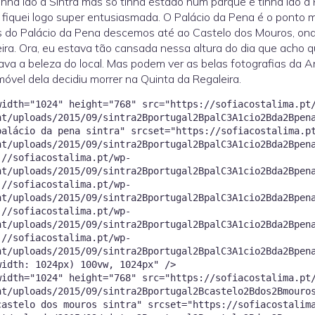
tinha ido a Sintra mas só tinha estado num parque e tinha ido à 
, fiquei logo super entusiasmada. O Palácio da Pena é o ponto m
 do Palácio da Pena descemos até ao Castelo dos Mouros, ond
ira. Ora, eu estava tão cansada nessa altura do dia que acho q
ava a beleza do local. Mas podem ver as belas fotografias d
móvel dela decidiu morrer na Quinta da Regaleira.
width="1024" height="768" src="https://sofiacostalima.pt
nt/uploads/2015/09/sintra2Bportugal2BpalC3A1cio2Bda2Bpen
palácio da pena sintra" srcset="https://sofiacostalima.p
nt/uploads/2015/09/sintra2Bportugal2BpalC3A1cio2Bda2Bpen
://sofiacostalima.pt/wp-
nt/uploads/2015/09/sintra2Bportugal2BpalC3A1cio2Bda2Bpen
://sofiacostalima.pt/wp-
nt/uploads/2015/09/sintra2Bportugal2BpalC3A1cio2Bda2Bpen
://sofiacostalima.pt/wp-
nt/uploads/2015/09/sintra2Bportugal2BpalC3A1cio2Bda2Bpen
://sofiacostalima.pt/wp-
nt/uploads/2015/09/sintra2Bportugal2BpalC3A1cio2Bda2Bpen
width: 1024px) 100vw, 1024px" />
width="1024" height="768" src="https://sofiacostalima.pt
nt/uploads/2015/09/sintra2Bportugal2Bcastelo2Bdos2Bmouro
castelo dos mouros sintra" srcset="https://sofiacostalim