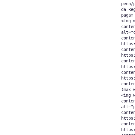
pena/
da Re
pagam
<img 
conte
alt="
conte
https
conte
https
conte
https
conte
https
conte
(max-
<img 
conte
alt="
conte
https
conte
https