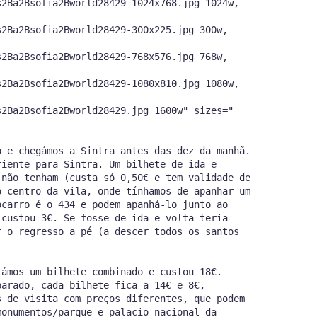
s2Ba2Bsofia2Bworld28429-1024x768.jpg 1024w,
s2Ba2Bsofia2Bworld28429-300x225.jpg 300w,
s2Ba2Bsofia2Bworld28429-768x576.jpg 768w,
s2Ba2Bsofia2Bworld28429-1080x810.jpg 1080w,
s2Ba2Bsofia2Bworld28429.jpg 1600w" sizes="
o e chegámos a Sintra antes das dez da manhã.
riente para Sintra. Um bilhete de ida e
 não tenham (custa só 0,50€ e tem validade de
o centro da vila, onde tínhamos de apanhar um
ocarro é o 434 e podem apanhá-lo junto ao
 custou 3€. Se fosse de ida e volta teria
r o regresso a pé (a descer todos os santos
rámos um bilhete combinado e custou 18€.
parado, cada bilhete fica a 14€ e 8€,
s de visita com preços diferentes, que podem
monumentos/parque-e-palacio-nacional-da-