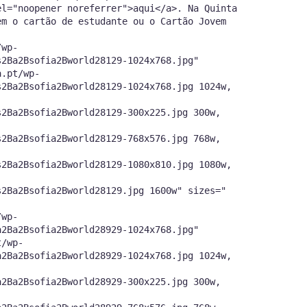
el="noopener noreferrer">aqui</a>. Na Quinta
em o cartão de estudante ou o Cartão Jovem
/wp-
s2Ba2Bsofia2Bworld28129-1024x768.jpg"
a.pt/wp-
s2Ba2Bsofia2Bworld28129-1024x768.jpg 1024w,
s2Ba2Bsofia2Bworld28129-300x225.jpg 300w,
s2Ba2Bsofia2Bworld28129-768x576.jpg 768w,
s2Ba2Bsofia2Bworld28129-1080x810.jpg 1080w,
s2Ba2Bsofia2Bworld28129.jpg 1600w" sizes="
/wp-
a2Ba2Bsofia2Bworld28929-1024x768.jpg"
t/wp-
a2Ba2Bsofia2Bworld28929-1024x768.jpg 1024w,
a2Ba2Bsofia2Bworld28929-300x225.jpg 300w,