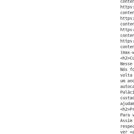
conte
https
conte
https
conte
https
conte
https
conte
(max-
<h2>C
Nesse
Nós f
volta
um an
autoc
Palác
custa
ajuda
<h2>P
Para 
Assim
respe
ver <