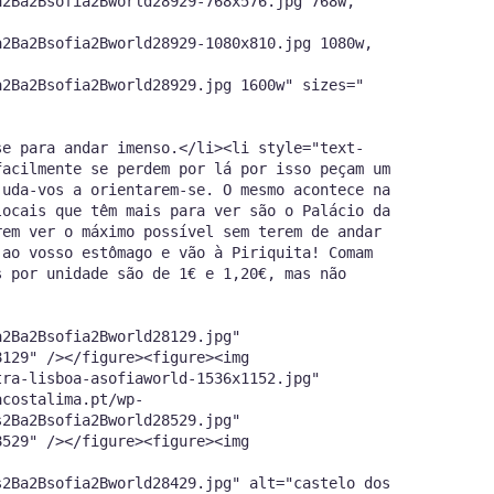
a2Ba2Bsofia2Bworld28929-768x576.jpg 768w,
a2Ba2Bsofia2Bworld28929-1080x810.jpg 1080w,
a2Ba2Bsofia2Bworld28929.jpg 1600w" sizes="
se para andar imenso.</li><li style="text-
facilmente se perdem por lá por isso peçam um
juda-vos a orientarem-se. O mesmo acontece na
locais que têm mais para ver são o Palácio da
rem ver o máximo possível sem terem de andar
 ao vosso estômago e vão à Piriquita! Comam
s por unidade são de 1€ e 1,20€, mas não
a2Ba2Bsofia2Bworld28129.jpg"
8129" /></figure><figure><img
tra-lisboa-asofiaworld-1536x1152.jpg"
acostalima.pt/wp-
s2Ba2Bsofia2Bworld28529.jpg"
8529" /></figure><figure><img
s2Ba2Bsofia2Bworld28429.jpg" alt="castelo dos