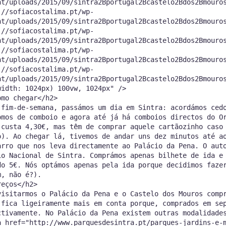
nt/uploads/2015/09/sintra2Bportugal2Bcastelo2Bdos2Bmouro
://sofiacostalima.pt/wp-
nt/uploads/2015/09/sintra2Bportugal2Bcastelo2Bdos2Bmouro
://sofiacostalima.pt/wp-
nt/uploads/2015/09/sintra2Bportugal2Bcastelo2Bdos2Bmouro
://sofiacostalima.pt/wp-
nt/uploads/2015/09/sintra2Bportugal2Bcastelo2Bdos2Bmouro
://sofiacostalima.pt/wp-
nt/uploads/2015/09/sintra2Bportugal2Bcastelo2Bdos2Bmouro
width: 1024px) 100vw, 1024px" />
omo chegar</h2>
 fim-de-semana, passámos um dia em Sintra: acordámos ced
omos de comboio e agora até já há comboios directos do O
 custa 4,30€, mas têm de comprar aquele cartãozinho caso
o). Ao chegar lá, tivemos de andar uns dez minutos até a
arro que nos leva directamente ao Palácio da Pena. O aut
io Nacional de Sintra. Comprámos apenas bilhete de ida e
do 5€. Nós optámos apenas pela ida porque decidimos faze
m, não é?).
reços</h2>
visitarmos o Palácio da Pena e o Castelo dos Mouros comp
 fica ligeiramente mais em conta porque, comprados em se
ctivamente. No Palácio da Pena existem outras modalidade
a href="http://www.parquesdesintra.pt/parques-jardins-e-