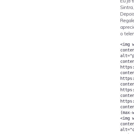
Eu já 
Sintra
Depois
Regale
apreci
o tele
<img 
conte
alt="
conte
https
conte
https
conte
https
conte
https
conte
(max-
<img 
conte
alt="