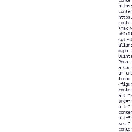
conte
https
conte
https
conte
(max-
<h2>D
<ul><
align
mapa 
Quint
Pena 
a cor
um tr
tenho
<figu
conte
alt="
src="
alt="
conte
alt="
src="
conte