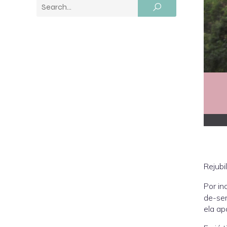
Rejubi
Por in
de-sem
ela ap