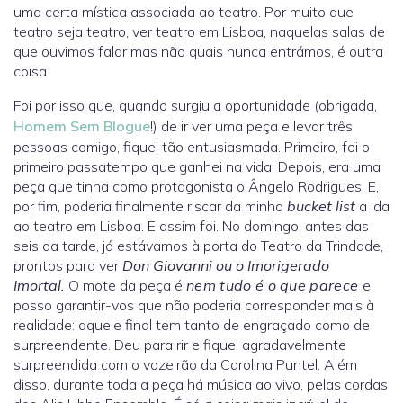
uma certa mística associada ao teatro. Por muito que
teatro seja teatro, ver teatro em Lisboa, naquelas salas de
que ouvimos falar mas não quais nunca entrámos, é outra
coisa.
Foi por isso que, quando surgiu a oportunidade (obrigada,
Homem Sem Blogue
!) de ir ver uma peça e levar três
pessoas comigo, fiquei tão entusiasmada. Primeiro, foi o
primeiro passatempo que ganhei na vida. Depois, era uma
peça que tinha como protagonista o Ângelo Rodrigues. E,
por fim, poderia finalmente riscar da minha
bucket list
a ida
ao teatro em Lisboa. E assim foi. No domingo, antes das
seis da tarde, já estávamos à porta do Teatro da Trindade,
prontos para ver
Don Giovanni ou o Imorigerado
Imortal.
O mote da peça é
nem tudo é o que parece
e
posso garantir-vos que não poderia corresponder mais à
realidade: aquele final tem tanto de engraçado como de
surpreendente. Deu para rir e fiquei agradavelmente
surpreendida com o vozeirão da Carolina Puntel. Além
disso, durante toda a peça há música ao vivo, pelas cordas