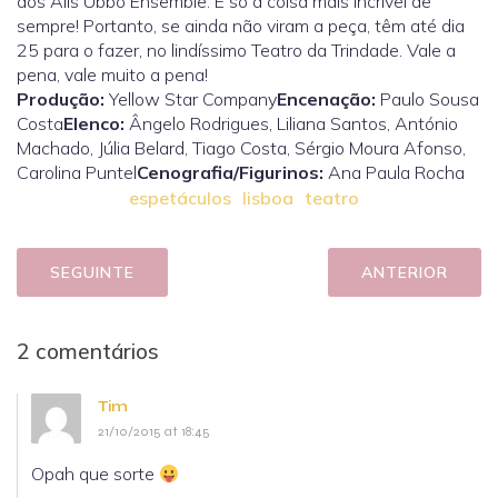
dos Alis Ubbo Ensemble. É só a coisa mais incrível de
sempre! Portanto, se ainda não viram a peça, têm até dia
25 para o fazer, no lindíssimo Teatro da Trindade. Vale a
pena, vale muito a pena!
Produção:
Yellow Star Company
Encenação:
Paulo Sousa
Costa
Elenco:
Ângelo Rodrigues, Liliana Santos, António
Machado, Júlia Belard, Tiago Costa, Sérgio Moura Afonso,
Carolina Puntel
Cenografia/Figurinos:
Ana Paula Rocha
espetáculos
lisboa
teatro
SEGUINTE
ANTERIOR
2 comentários
Tim
21/10/2015 at 18:45
Opah que sorte