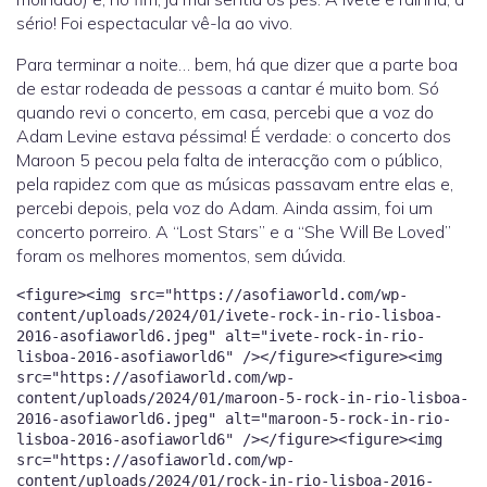
sério! Foi espectacular vê-la ao vivo.
Para terminar a noite… bem, há que dizer que a parte boa
de estar rodeada de pessoas a cantar é muito bom. Só
quando revi o concerto, em casa, percebi que a voz do
Adam Levine estava péssima! É verdade: o concerto dos
Maroon 5 pecou pela falta de interacção com o público,
pela rapidez com que as músicas passavam entre elas e,
percebi depois, pela voz do Adam. Ainda assim, foi um
concerto porreiro. A “Lost Stars” e a “She Will Be Loved”
foram os melhores momentos, sem dúvida.
<figure><img src="https://asofiaworld.com/wp-
content/uploads/2024/01/ivete-rock-in-rio-lisboa-
2016-asofiaworld6.jpeg" alt="ivete-rock-in-rio-
lisboa-2016-asofiaworld6" /></figure><figure><img
src="https://asofiaworld.com/wp-
content/uploads/2024/01/maroon-5-rock-in-rio-lisboa-
2016-asofiaworld6.jpeg" alt="maroon-5-rock-in-rio-
lisboa-2016-asofiaworld6" /></figure><figure><img
src="https://asofiaworld.com/wp-
content/uploads/2024/01/rock-in-rio-lisboa-2016-