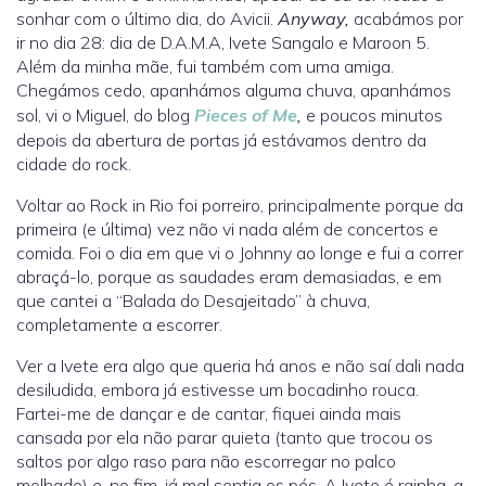
sonhar com o último dia, do Avicii.
Anyway,
acabámos por
ir no dia 28: dia de D.A.M.A, Ivete Sangalo e Maroon 5.
Além da minha mãe, fui também com uma amiga.
Chegámos cedo, apanhámos alguma chuva, apanhámos
sol, vi o Miguel, do blog
Pieces of Me
,
e poucos minutos
depois da abertura de portas já estávamos dentro da
cidade do rock.
Voltar ao Rock in Rio foi porreiro, principalmente porque da
primeira (e última) vez não vi nada além de concertos e
comida. Foi o dia em que vi o Johnny ao longe e fui a correr
abraçá-lo, porque as saudades eram demasiadas, e em
que cantei a “Balada do Desajeitado” à chuva,
completamente a escorrer.
Ver a Ivete era algo que queria há anos e não saí dali nada
desiludida, embora já estivesse um bocadinho rouca.
Fartei-me de dançar e de cantar, fiquei ainda mais
cansada por ela não parar quieta (tanto que trocou os
saltos por algo raso para não escorregar no palco
molhado) e, no fim, já mal sentia os pés. A Ivete é rainha, a