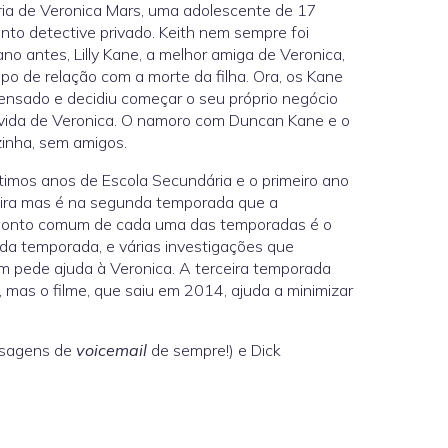
ria de Veronica Mars, uma adolescente de 17
anto detective privado. Keith nem sempre foi
no antes, Lilly Kane, a melhor amiga de Veronica,
tipo de relação com a morte da filha. Ora, os Kane
spensado e decidiu começar o seu próprio negócio
 vida de Veronica. O namoro com Duncan Kane e o
zinha, sem amigos.
imos anos de Escola Secundária e o primeiro ano
meira mas é na segunda temporada que a
O ponto comum de cada uma das temporadas é o
da temporada, e várias investigações que
m pede ajuda à Veronica. A terceira temporada
mas o filme, que saiu em 2014, ajuda a minimizar
nsagens de
voicemail
de sempre!) e Dick