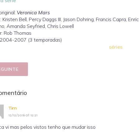
a série
original:
Veronica Mars
: Kristen Bell, Percy Daggs III, Jason Dohring, Francis Capra, En
no, Amanda Seyfried, Chris Lowell
or: Rob Thomas
 2004-2007 (3 temporadas)
séries
EGUINTE
omentário
Tim
12/12/2016 at 12:21
Nunca vi mas pelos vistos tenho que mudar isso