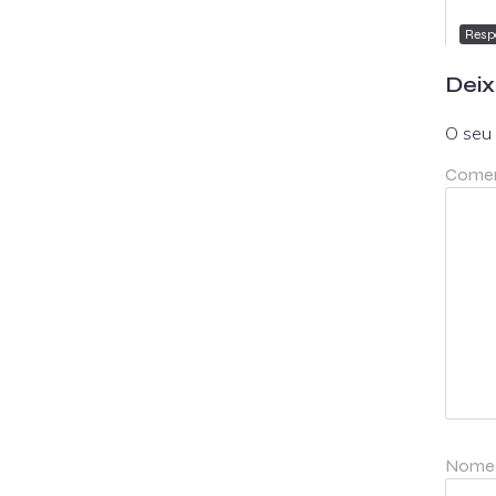
Resp
Deix
O seu 
Comen
Nom