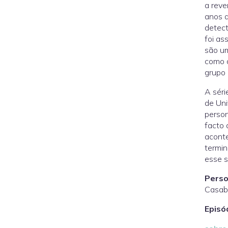
a reve
anos q
detect
foi as
são um
como d
grupo 
A séri
de Uni
perso
facto
aconte
termin
esse s
Perso
Casab
Episó