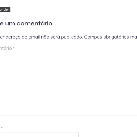
onder
e um comentário
endereço de email não será publicado.
Campos obrigatórios m
tário
*
e
*