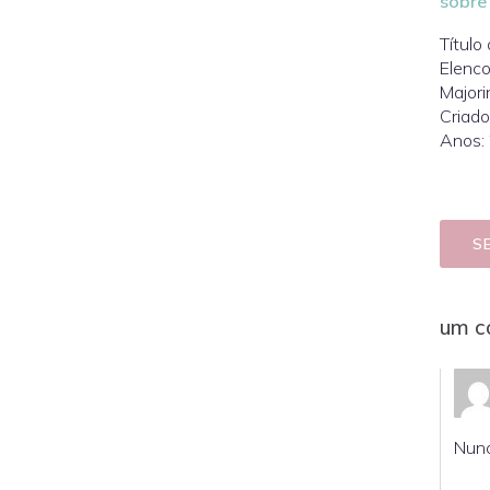
sobre 
Título 
Elenco
Majori
Criad
Anos:
S
um c