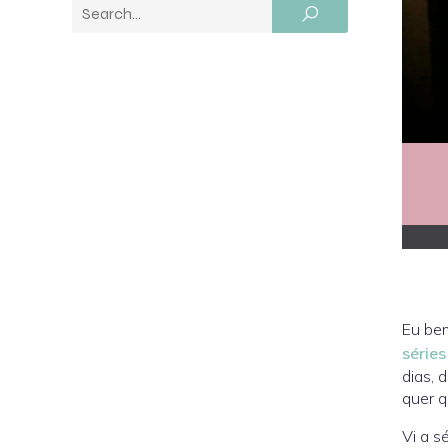
Eu bem
série
dias, 
quer q
Vi a s