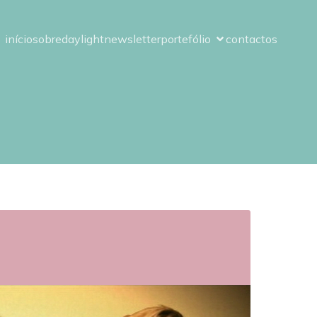
início
sobre
daylight
newsletter
portefólio
contactos