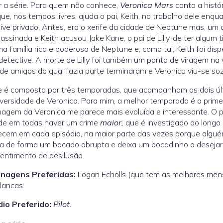
r a série. Para quem não conhece,
Veronica Mars
conta a histó
ue, nos tempos livres, ajuda o pai, Keith, no trabalho dele enqu
ive privado. Antes, era o xerife da cidade de Neptune mas, um a
sassinada e Keith acusou Jake Kane, o pai de Lilly, de ter algum 
a família rica e poderosa de Neptune e, como tal, Keith foi di
etective. A morte de Lilly foi também um ponto de viragem na
de amigos do qual fazia parte terminaram e Veronica viu-se so
e é composta por três temporadas, que acompanham os dois últ
versidade de Veronica. Para mim, a melhor temporada é a pri
nagem da Veronica me parece mais evoluída e interessante. 
 de em todas haver um crime
maior,
que é investigado ao longo 
cem em cada episódio, na maior parte das vezes porque algué
a de forma um bocado abrupta e deixa um bocadinho a desejar, 
entimento de desilusão.
nagens Preferidas:
Logan Echolls (que tem as melhores me
lancas.
dio Preferido:
Pilot.