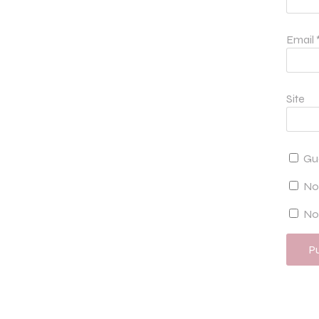
Email
Site
Gu
No
Not