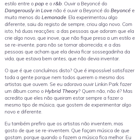
estilo entre o
pop
e o
r&b
. Ouvir a Beyoncé do
Dangerously in Love
não é ouvir a Beyoncé do
Beyoncé
e
muito menos do
Lemonade
. Ela experimentou algo
diferente, saiu do registo de sempre, criou algo novo. Com
isto, há duas reacções: a das pessoas que adoram que ela
crie algo novo, que inove, que não fique presa a um estilo e
se re-invente, para não se tornar aborrecida; e a das
pessoas que acham que ela devia ficar sossegadinha da
vida, que estava bem antes, que não devia inventar.
O que é que concluímos disto? Que é impossível satisfazer
toda a gente porque nem todos querem o mesmo dos
artistas que ouvem. Se eu adorava ouvir Linkin Park fazer
um álbum como o
Hybrid Theory
? Quem não, não é? Mas
acredito que eles não queiram estar sempre a fazer o
mesmo tipo de música, que gostem de experimentar algo
novo e diferente.
Eu também prefiro que os artistas não inventem, mas
gosto de que se re-inventem. Que façam música de que
gostam, porque quando o fazem a música fica melhor. Eu