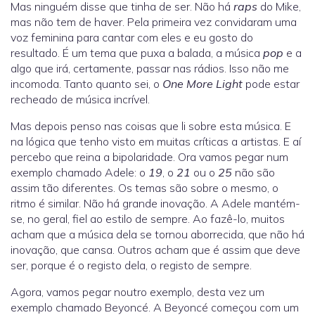
Mas ninguém disse que tinha de ser. Não há
raps
do Mike,
mas não tem de haver. Pela primeira vez convidaram uma
voz feminina para cantar com eles e eu gosto do
resultado. É um tema que puxa a balada, a música
pop
e a
algo que irá, certamente, passar nas rádios. Isso não me
incomoda. Tanto quanto sei, o
One More Light
pode estar
recheado de música incrível.
Mas depois penso nas coisas que li sobre esta música. E
na lógica que tenho visto em muitas críticas a artistas. E aí
percebo que reina a bipolaridade. Ora vamos pegar num
exemplo chamado Adele: o
19
, o
21
ou o
25
não são
assim tão diferentes. Os temas são sobre o mesmo, o
ritmo é similar. Não há grande inovação. A Adele mantém-
se, no geral, fiel ao estilo de sempre. Ao fazê-lo, muitos
acham que a música dela se tornou aborrecida, que não há
inovação, que cansa. Outros acham que é assim que deve
ser, porque é o registo dela, o registo de sempre.
Agora, vamos pegar noutro exemplo, desta vez um
exemplo chamado Beyoncé. A Beyoncé começou com um