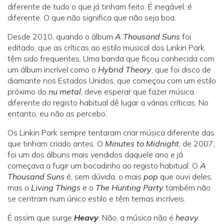
diferente de tudo o que já tinham feito. É inegável: é
diferente. O que não significa que não seja boa.
Desde 2010, quando o álbum
A Thousand Suns
foi
editado, que as críticas ao estilo musical dos Linkin Park
têm sido frequentes. Uma banda que ficou conhecida com
um álbum incrível como o
Hybrid Theory
, que foi disco de
diamante nos Estados Unidos, que começou com um estilo
próximo do
nu metal
, deve esperar que fazer música
diferente do registo habitual dê lugar a várias críticas. No
entanto, eu não as percebo.
Os Linkin Park sempre tentaram criar música diferente das
que tinham criado antes. O
Minutes to Midnight
, de 2007,
foi um dos álbuns mais vendidos daquele ano e já
começava a fugir um bocadinho ao registo habitual. O
A
Thousand Suns
é, sem dúvida, o mais
pop
que ouvi deles,
mas o
Living Things
e o
The Hunting Party
também não
se centram num único estilo e têm temas incríveis.
É assim que surge
Heavy
. Não, a música não é
heavy
.