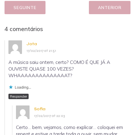
SEGUINTE
ANTERIOR
4 comentários
Jota
17/02/2017 at 21:51
A música saiu ontem, certo? COMO É QUE JÁ A
OUVISTE QUASE 100 VEZES?
WHAAAAAAAAAAAAAAT?
Loading...
Responder
Sofia
17/02/2017 at 22:03
Certo… bem, vejamos, como explicar… coloquei em
repeat e estive a tarde toda a ouvir, sem mudar.