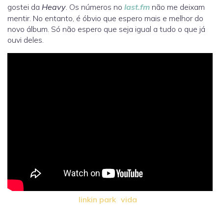
gostei da
Heavy
. Os números no
last.fm
não me deixam
mentir. No entanto, é óbvio que espero mais e melhor do
novo álbum. Só não espero que seja igual a tudo o que já
ouvi deles.
linkin park
vida