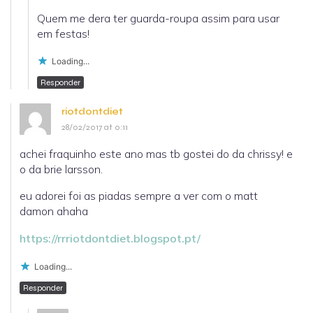
Quem me dera ter guarda-roupa assim para usar
em festas!
Loading...
Responder
riotdontdiet
28/02/2017 at 0:11
achei fraquinho este ano mas tb gostei do da chrissy! e
o da brie larsson.
eu adorei foi as piadas sempre a ver com o matt
damon ahaha
https://rrriotdontdiet.blogspot.pt/
Loading...
Responder