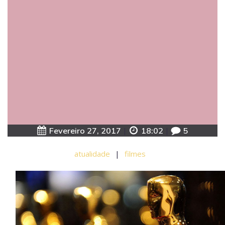
Fevereiro 27, 2017
|
18:02
|
5
atualidade
|
filmes