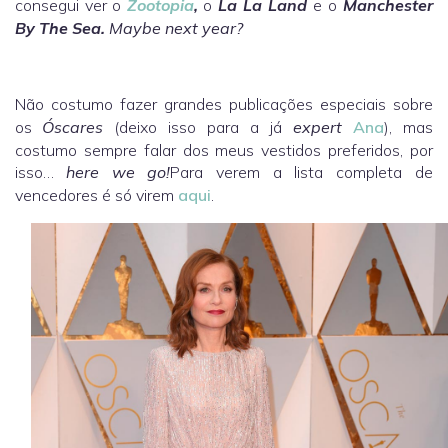
consegui ver o
Zootopia
,
o
La La Land
e o
Manchester
By The Sea
.
Maybe next year?
Não costumo fazer grandes publicações especiais sobre
os
Óscares
(deixo isso para a já
expert
Ana
), mas
costumo sempre falar dos meus vestidos preferidos, por
isso…
here we go!
Para verem a lista completa de
vencedores é só virem
aqui
.