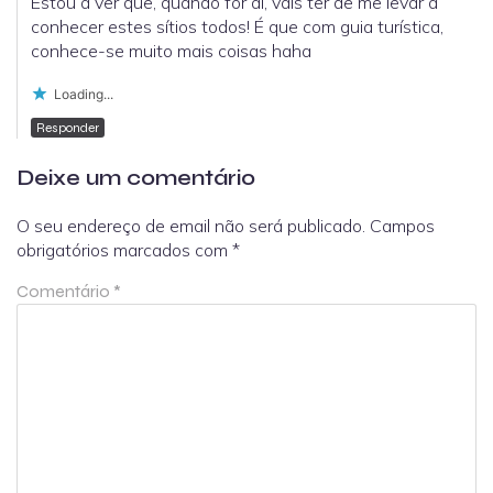
Estou a ver que, quando for aí, vais ter de me levar a
conhecer estes sítios todos! É que com guia turística,
conhece-se muito mais coisas haha
Loading...
Responder
Deixe um comentário
O seu endereço de email não será publicado.
Campos
obrigatórios marcados com
*
Comentário
*