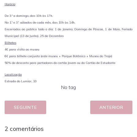
Horário
De 3.ª a domingo, das 10h às 17h.
No 1.º e 3.º sábados de cada mês, das 10h às 14h.
Encerrados ao público todo o dia: 1 de Janeiro; Domingo de Páscoa, 1 de Maio, Feriado
Municipal (13 de Junho), 25 de Dezembro
Bilhetes
4€ para visita ao museu
6€ para bilhete conjunto (este museu + Parque Botânico + Museu do Traje)
50% de desconto para portadores do cartão Jovem ou do Cartão de Estudante
Localização
Estrada do Lumiar, 10
No tag
SEGUINTE
ANTERIOR
2 comentários