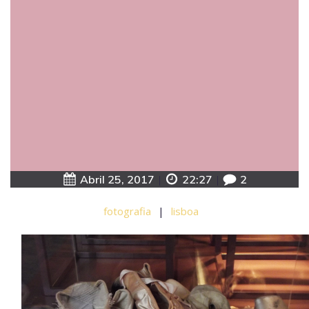
Abril 25, 2017
|
22:27
|
2
fotografia
|
lisboa