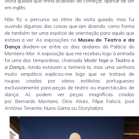
visita guiada que tinha acabado de começar, apesar de ser
em inglês.
Não fiz o percurso ao ritmo da visita guiada, mas fui
ouvindo algumas das coisas que iam dizendo, como forma
de também ter uma espécie de orientação para aquilo que
estava a ver. As exposições no
Museu do Teatro e da
Dança
dividem-se entre os dois andares do Palácio do
Monteiro-Mor. A exposição que me recebeu logo à entrada
foi uma das temporárias, chamada
Vestir hoje o Teatro e
a Dança
.
Ainda estavam a terminá-la, mas uma senhora
muito simpática explicou-me logo que se tratava de
roupas criadas por vários estilistas portugueses
exclusivamente para peças de teatro ou espectáculos de
dança. Aí, podem ver peças magníficas criadas
por Bernardo Monteiro, Dino Alves, Filipe Faísca, José
António Tenente, Nuno Gama ou Storytailors.