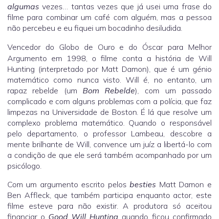
algumas
vezes… tantas vezes que já usei uma frase do
filme para combinar um café com alguém, mas a pessoa
não percebeu e eu fiquei um bocadinho desiludida.
Vencedor do Globo de Ouro e do Óscar para Melhor
Argumento em 1998, o filme conta a história de Will
Hunting (interpretado por Matt Damon), que é um génio
matemático como nunca visto. Will é, no entanto, um
rapaz rebelde (um
Bom Rebelde
), com um passado
complicado e com alguns problemas com a polícia, que faz
limpezas na Universidade de Boston. É lá que resolve um
complexo problema matemático. Quando o responsável
pelo departamento, o professor Lambeau, descobre a
mente brilhante de Will, convence um juíz a libertá-lo com
a condição de que ele será também acompanhado por um
psicólogo.
Com um argumento escrito pelos
besties
Matt Damon e
Ben Affleck, que também participa enquanto actor, este
filme esteve para não existir. A produtora só aceitou
financiar o
Good Will Hunting
quando ficou confirmado