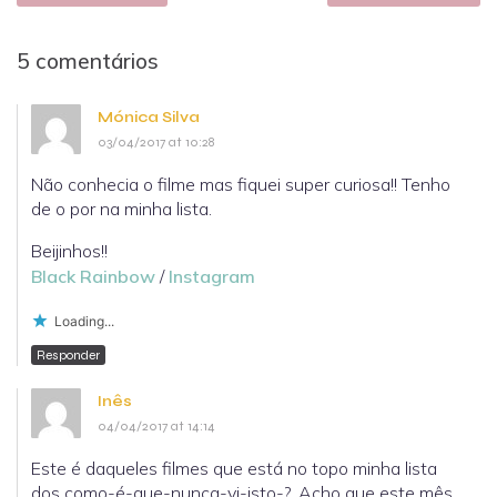
5 comentários
Mónica Silva
03/04/2017 at 10:28
Não conhecia o filme mas fiquei super curiosa!! Tenho
de o por na minha lista.
Beijinhos!!
Black Rainbow
/
Instagram
Loading...
Responder
Inês
04/04/2017 at 14:14
Este é daqueles filmes que está no topo minha lista
dos como-é-que-nunca-vi-isto-?. Acho que este mês