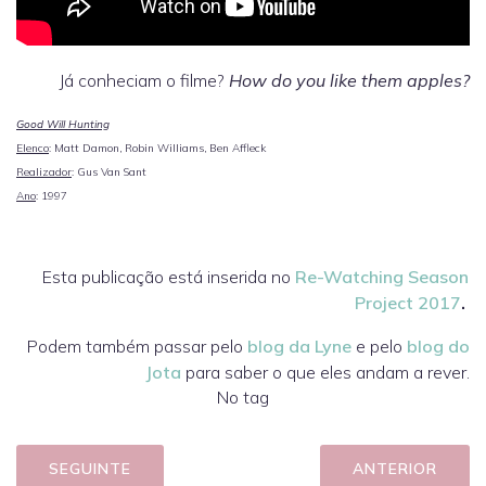
Já conheciam o filme?
How do you like them apples?
Good Will Hunting
Elenco
: Matt Damon, Robin Williams, Ben Affleck
Realizador
: Gus Van Sant
Ano
: 1997
Esta publicação está inserida no
Re-Watching Season
Project 2017
.
Podem também passar pelo
blog da Lyne
e pelo
blog do
Jota
para saber o que eles andam a rever.
No tag
SEGUINTE
ANTERIOR