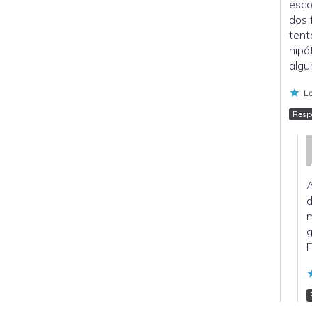
esco
dos 
tent
hipó
algu
Lo
Resp
A
d
m
g
F