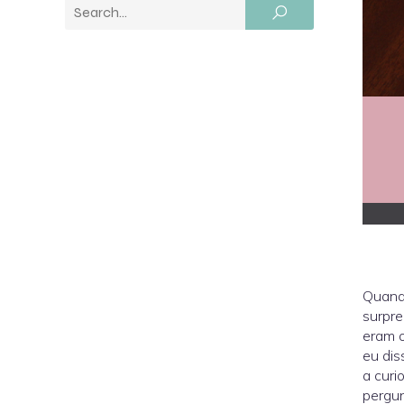
Quando
surpre
eram o
eu dis
a curi
pergun