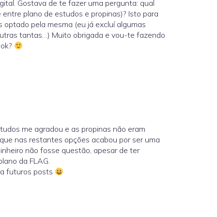
tal. Gostava de te fazer uma pergunta: qual
 entre plano de estudos e propinas)? Isto para
as optado pela mesma (eu já excluí algumas
outras tantas…) Muito obrigada e vou-te fazendo
 ok?
tudos me agradou e as propinas não eram
 que nas restantes opções acabou por ser uma
dinheiro não fosse questão, apesar de ter
plano da FLAG.
ra futuros posts