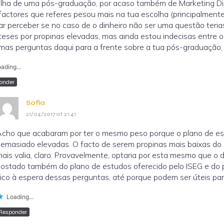
lha de uma pós-graduação, por acaso também de Marketing Digi
factores que referes pesou mais na tua escolha (principalmente
ar perceber se no caso de o dinheiro não ser uma questão teri
teses por propinas elevadas, mas ainda estou indecisas entre 
mas perguntas daqui para a frente sobre a tua pós-graduação,
ading...
onder
Sofia
21/04/2017 at 21:41
cho que acabaram por ter o mesmo peso porque o plano de es
emasiado elevadas. O facto de serem propinas mais baixas do
ais valia, claro. Provavelmente, optaria por esta mesmo que o 
ostado também do plano de estudos oferecido pelo ISEG e do 
ico à espera dessas perguntas, até porque podem ser úteis pa
Loading...
Responder