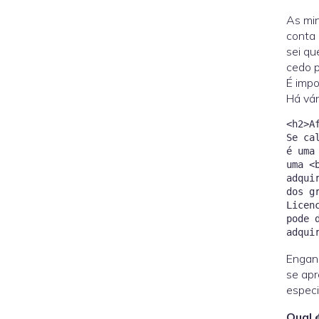
As min
conta 
sei qu
cedo p
É impo
Há vár
<h2>A
Se ca
é uma
uma <
adqui
dos g
Licen
pode 
Engane
se apr
especi
Qual 