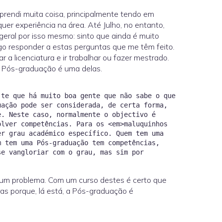
prendi muita coisa, principalmente tendo em
er experiência na área. Até Julho, no entanto,
geral por isso mesmo: sinto que ainda é muito
go responder a estas perguntas que me têm feito.
a licenciatura e ir trabalhar ou fazer mestrado.
 Pós-graduação é uma delas.
-te que há muito boa gente que não sabe o que
uação pode ser considerada, de certa forma,
e. Neste caso, normalmente o objectivo é
olver competências. Para os <em>maluquinhos
er grau académico específico. Quem tem uma
m tem uma Pós-graduação tem competências,
se vangloriar com o grau, mas sim por
 um problema. Com um curso destes é certo que
s porque, lá está, a Pós-graduação é