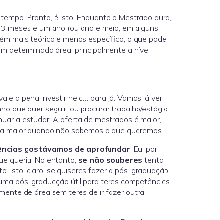
empo. Pronto, é isto. Enquanto o Mestrado dura,
3 meses e um ano (ou ano e meio, em alguns
ém mais teórico e menos específico, o que pode
 determinada área, principalmente a nível
e a pena investir nela… para já. Vamos lá ver:
o que quer seguir: ou procurar trabalho/estágio
nuar a estudar. A oferta de mestrados é maior,
nda maior quando não sabemos o que queremos.
ncias gostávamos de aprofundar
. Eu, por
ue queria. No entanto,
se não souberes
tenta
. Isto, claro, se quiseres fazer a pós-graduação
 uma pós-graduação útil para teres competências
ente de área sem teres de ir fazer outra