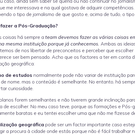
 caso, ainda sem saber se queria ou não continuar no Jornalis
ue me interessava e na qual gostava de adquirir competências.
endo o tipo de jornalismo de que gosto e, acima de tudo, o tipo
fazer a Pós-Graduação?
s coisas há sempre a
team devemos fazer as várias coisas em 
 na mesma instituição porque já conhecemos.
Ambas as ideias
temos de nos libertar de preconceitos e perceber que escolher
rece ser bem pensado. Acho que os factores a ter em conta de
zação geográfica:
no de estudos
normalmente pode não variar de instituição par
de nome, mas o conteúdo é semelhante. No entanto, há sempr
tar curiosidade.
planos forem semelhantes e não tiverem grande inclinação pa
a de escolher. No meu caso teve, porque as formações e Pós-
amente baratas e eu tentei escolher uma que não me fizesse dec
alização geográfica
pode ser um factor importante caso estej
ngir a procura à cidade onde estás porque não é fácil trabalhar