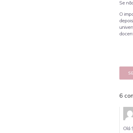
Se não
O impo
depois
univer
docent
S
6 co
Olá 