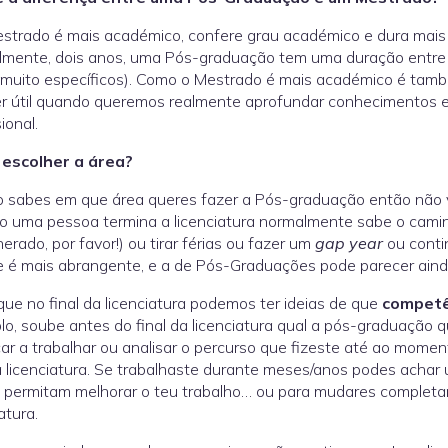
trado é mais académico, confere grau académico e dura mais t
lmente, dois anos, uma Pós-graduação tem uma duração entre 
muito específicos). Como o Mestrado é mais académico é tamb
r útil quando queremos realmente aprofundar conhecimentos em
ional.
escolher a área?
 sabes em que área queres fazer a Pós-graduação então não val
 uma pessoa termina a licenciatura normalmente sabe o caminh
erado, por favor!) ou tirar férias ou fazer um
gap year
ou conti
e é mais abrangente, e a de Pós-Graduações pode parecer ai
ue no final da licenciatura podemos ter ideias de que
competê
o, soube antes do final da licenciatura qual a pós-graduação q
r a trabalhar ou analisar o percurso que fizeste até ao momento
 licenciatura. Se trabalhaste durante meses/anos podes achar
 permitam melhorar o teu trabalho… ou para mudares completam
atura.