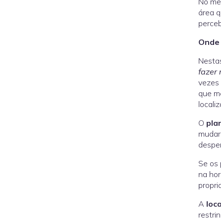
No meu
área q
perceb
Onde 
Nesta
fazer
vezes 
que me
locali
O
pla
mudar 
desper
Se os 
na hor
propri
A
loc
restri