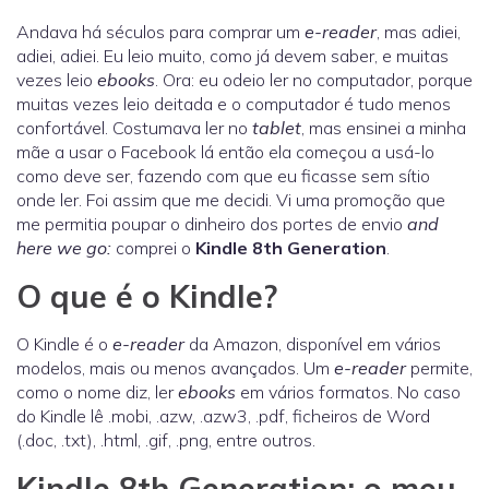
Andava há séculos para comprar um
e-reader
, mas adiei,
adiei, adiei. Eu leio muito, como já devem saber, e muitas
vezes leio
ebooks
. Ora: eu odeio ler no computador, porque
muitas vezes leio deitada e o computador é tudo menos
confortável. Costumava ler no
tablet
, mas ensinei a minha
mãe a usar o Facebook lá então ela começou a usá-lo
como deve ser, fazendo com que eu ficasse sem sítio
onde ler. Foi assim que me decidi. Vi uma promoção que
me permitia poupar o dinheiro dos portes de envio
and
here we go:
comprei o
Kindle 8th Generation
.
O que é o Kindle?
O Kindle é o
e-reader
da Amazon, disponível em vários
modelos, mais ou menos avançados. Um
e-reader
permite,
como o nome diz, ler
ebooks
em vários formatos. No caso
do Kindle lê .mobi, .azw, .azw3, .pdf, ficheiros de Word
(.doc, .txt), .html, .gif, .png, entre outros.
Kindle 8th Generation: o meu