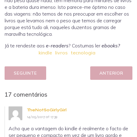
não pesa quase nada, tem memória para milhares de livros
e a bateria dura imenso. Isto parece-me óptimo no caso
das viagens: não temos de nos preocupar em escolher os
livros que levamos nem o peso que temos de carregar
porque está tudo ali, naqueles duzentos gramas de
maravilha tecnológica.
Já te rendeste aos
e-readers
? Costumas ler
ebooks?
kindle
livros
tecnologia
SEGUINTE
ANTERIOR
17 comentários
TheNotSoGirlyGirl
14/05/2017 at 17:39
Acho que a vantagem do kindle é realmente o facto de
ser pequeno e compacto em vez de um livro gordo e