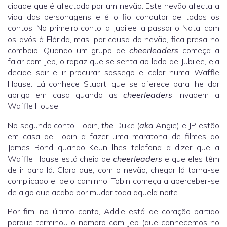
cidade que é afectada por um nevão. Este nevão afecta a
vida das personagens e é o fio condutor de todos os
contos. No primeiro conto, a Jubilee ia passar o Natal com
os avós à Flórida, mas, por causa do nevão, fica presa no
comboio. Quando um grupo de
cheerleaders
começa a
falar com Jeb, o rapaz que se senta ao lado de Jubilee, ela
decide sair e ir procurar sossego e calor numa Waffle
House. Lá conhece Stuart, que se oferece para lhe dar
abrigo em casa quando as
cheerleaders
invadem a
Waffle House.
No segundo conto, Tobin,
the
Duke (
aka
Angie) e JP estão
em casa de Tobin a fazer uma maratona de filmes do
James Bond quando Keun lhes telefona a dizer que a
Waffle House está cheia de
cheerleaders
e que eles têm
de ir para lá. Claro que, com o nevão, chegar lá torna-se
complicado e, pelo caminho, Tobin começa a aperceber-se
de algo que acaba por mudar toda aquela noite.
Por fim, no último conto, Addie está de coração partido
porque terminou o namoro com Jeb (que conhecemos no