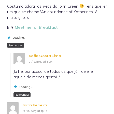
Costumo adorar os livros do John Green
Tens que ler
um que se chama 'An abundance of Katherines" é
muito giro. x
E. ♥
Meet me for Breakfast
Loading...
Responder
Sofia Costa Lima
21/12/2017 at 13:09
Já li e, por acaso, de todos os que já li dele, é
aquele de menos gosto! :/
Loading...
Responder
Sofia Ferreira
22/12/2017 at 15:12