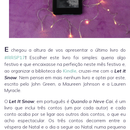
E
chegou a altura de vos apresentar o último livro do
#RRSP17
!
Escolher este livro foi simples: queria algo
festivo e que encaixasse na perfeição neste mês festivo e,
ao organizar a biblioteca do
Kindle
, cruzei-me com o
Let it
Snow
. Nem pensei em mais nenhum livro e optei por este,
escrito pelo John Green, a Maureen Johnson e a Lauren
Myracle.
O
Let It Snow
, em português é
Quando a Neve Cai
, é um
livro que inclui três contos (um por cada autor) e cada
conto acaba por se ligar aos outros dois contos, o que eu
acho espectacular. Os três contos decorrem entre a
véspera de Natal e o dia a seguir ao Natal, numa pequena