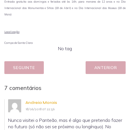
Entrada gratuita aos domingos e feriados até às 14h; para menores de 12 anos e no
Dia
Internacional dos Monumentos e Sítios (18 de Abril) e no
Dia Internacional dos Museus (18 de
Maio)
Localização
Campo de Santa Clara
No tag
SEGUINTE
ANTERIOR
7 comentários
Andreia Morais
18/06/2018 at 22:56
Nunca visitei o Panteão, mas é algo que pretendo fazer
no futuro (só não sei se próximo ou longínquo). No