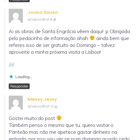
Joana Sousa
19/06/2018 at 8:38
Ai as obras de Santa Engrácia vêem daqui! :p Obrigada
pelo pedacinho de informação ahah
ainda bem que
referes isso de ser gratuito ao Domingo – talvez
aproveite a minha próxima visita a Lisboa!
Jiji
Loading...
Responder
Messy Jessy
19/06/2018 at 17:33
Gostei muito do post
Também penso o mesmo que tu, quero visitar o
Panteão mas não me apetece gastar dinheiro na
entrada, por isso vou ver se num domingo acordo cedo