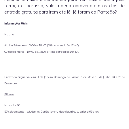
terraço e, por isso, vale a pena aproveitarem os dias de
entrada gratuita para irem até lá. Já foram ao Panteão?
Informações Úteis
Horário
Abril a Setembro – 10h00 às 18h00 (última entrada às 17h40).
Outubro a Março – 10h00 às 17h00 (última entrada às 16h40).
Encerrado: Segunda–feira, 1 de Janeiro, domingo de Páscoa, 1 de Maio, 13 de Junho, 24 e 25 de
Dezembro.
Bilhetes
Normal – 4€
50% de desconto – estudantes, Cartão Jovem, idade igual ou superior a 65 anos.