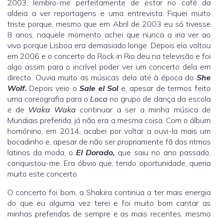
2003, lembro-me perfeitamente de estar no café da
aldeia a ver reportagens e uma entrevista. Fiquei muito
triste porque, mesmo que em Abril de 2003 eu só tivesse
8 anos, naquele momento achei que nunca a iria ver ao
vivo porque Lisboa era demasiado longe. Depois ela voltou
em 2006 e o concerto do Rock in Rio deu na televisão e foi
algo assim para o incrível poder ver um concerto dela em
directo. Ouvia muito as músicas dela até à época do
She
Wolf.
Depois veio o
Sale el Sol
e, apesar de termos feito
uma coreografia para o
Loca
no grupo de dança da escola
e de
Waka Waka
continuar a ser a minha música de
Mundiais preferida, já não era a mesma coisa. Com o álbum
homónino, em 2014, acabei por voltar a ouvi-la mais um
bocadinho e, apesar de não ser propriamente fã dos ritmos
latinos da moda, o
El Dorado,
que saiu no ano passado,
conquistou-me. Era óbvio que, tendo oportunidade, queria
muito este concerto.
O concerto foi bom, a Shakira continua a ter mais energia
do que eu alguma vez terei e foi muito bom cantar as
minhas preferidas de sempre e as mais recentes, mesmo