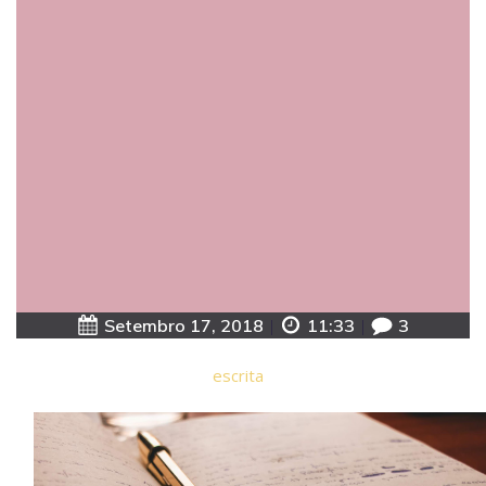
Setembro 17, 2018
|
11:33
|
3
escrita