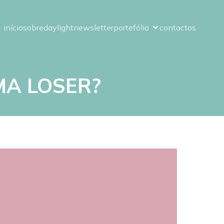
início
sobre
daylight
newsletter
portefólio
contactos
MA LOSER?