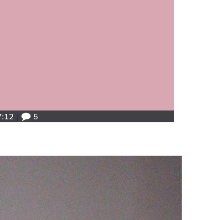
7:12
|
5