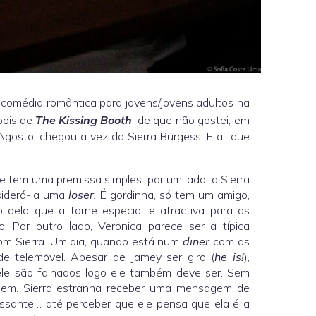
e comédia romântica para jovens/jovens adultos na
ois de
The Kissing Booth
, de que não gostei, em
gosto, chegou a vez da Sierra Burgess. E ai, que
e tem uma premissa simples: por um lado, a Sierra
siderá-la uma
loser.
É gordinha, só tem um amigo,
 dela que a torne especial e atractiva para as
. Por outro lado, Veronica parece ser a típica
 com Sierra. Um dia, quando está num
diner
com as
e telemóvel. Apesar de Jamey ser giro (
he is!
),
ele são falhados logo ele também deve ser. Sem
em. Sierra estranha receber uma mensagem de
ssante… até perceber que ele pensa que ela é a