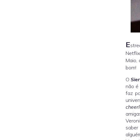
E
stre
Netfli
Maio,
bom!
O
Sier
não é
faz p
unive
cheer
amiga
Veron
saber
algué