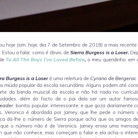
ou hoje (sim, hoje, dia 7 de Setembro de 2018) a mais recent
x. Estou a falar, como é óbvio, de
Sierra Burgess is a Loser.
Dep
 de
To All The Boys I’ve Loved Before
,
o meu queridinho, em A
ra Burgess is a Loser
é uma releitura de
Cyrano de Bergerac
 a miúda popular da escola secundária. Alguns podem até con
arte da banda musical da escola e não há nada no currículo
rsidades, além do facto de o pai dela ser um autor famoso
leader
, bonita, popular, interessante, e que goza diariamente
s, Veronica é abordada por Jamey, que lhe pede o número d
ica dá-lhe o número de Sierra porque acha que os amigos d
 que o número não é de Veronica, Jamey envia uma mensag
m que não conhece, mas começam a falar e ela acha-o intere