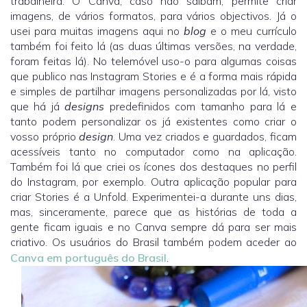
trabalheira. O Canva, caso não saibam, permite criar
imagens, de vários formatos, para vários objectivos. Já o
usei para muitas imagens aqui no
blog
e o meu currículo
também foi feito lá (as duas últimas versões, na verdade,
foram feitas lá). No telemóvel uso-o para algumas coisas
que publico nas Instagram Stories e é a forma mais rápida
e simples de partilhar imagens personalizadas por lá, visto
que há já
designs
predefinidos com tamanho para lá e
tanto podem personalizar os já existentes como criar o
vosso próprio
design
. Uma vez criados e guardados, ficam
acessíveis tanto no computador como na aplicação.
Também foi lá que criei os ícones dos destaques no perfil
do Instagram, por exemplo. Outra aplicação popular para
criar Stories é a Unfold. Experimentei-a durante uns dias,
mas, sinceramente, parece que as histórias de toda a
gente ficam iguais e no Canva sempre dá para ser mais
criativo. Os usuários do Brasil também podem aceder ao
Canva em português do Brasil
.