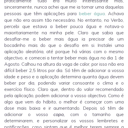
praticamente tudo era muito interessante mas,
sinceramente, nunca achei que me ia tornar uma daquelas
pessoas que têm aplicações para
beber água
. Achava
que não era assim tão necessário. No entanto, no Verão,
percebi que estava a beber pouca água e notava-o
maioritariamente na minha pele. Claro que sabia que
desafiar-me a beber mais água ia precisar de um
bocadinho mais do que o desafio em si. Instalei uma
aplicação aleatória, até porque há várias com o mesmo
objectivo, e comecei a tentar beber mais água no dia 1 de
Agosto. Calhou na altura da vaga de calor, por isso não era
difícil beber 2,5 litros por dia. Só têm de adicionar a vossa
idade e peso e a aplicação determina quanta água devem
beber por dia, podendo variar consoante o clima e o
exercício físico. Claro que, dentro do valor recomendado
pela aplicação, podem adicionar o vosso objectivo. Como é
algo que vem do hábito, o melhor é começar com uma
dose mais baixa e ir aumentando. Depois só têm de
adicionar o vosso
copo,
com o tamanho que
determinarem, e personalizar os vossos lembretes e
notificações, caso sintam que é melhor terem sempre a