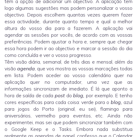
têm a opção de adicionar um objectivo. A aplicação tem
logo algumas sugestões mas podem personalizar o vosso
objectivo. Depois escolhem quantas vezes querem fazer
essa actividade, durante quanto tempo e qual a melhor
altura do vosso dia para a fazerem. A aplicação vai
agendar as sessões por vocês, de acordo com as vossas
preferências. Podem ajustar a hora e, sempre que chegar
essa hora podem ir ao objectivo e marcar a sessão do dia
como concluída e ver o vosso progresso.
Têm visão diária, semanal, de três dias e mensal, além da
visão
agenda
, que vos mostra as vossas marcações todas
em lista. Podem aceder ao vosso calendário quer na
aplicação quer no computador, uma vez que as
informações sincronizam de imediato. É lá que aponto a
hora de saída de cada
post
do
blog,
por exemplo. E tenho
cores específicas para cada coisa: verde para o
blog,
azul
para jogos do Porto (original, eu sei), flamingo para
aniversários, vermelho para eventos, etc. Ainda não
experimentei, mas sei que podem sincronizar também com
o Google Keep e o Tasks. Embora nada substitua
realmente as agendas de papel, confesso que o Calendar