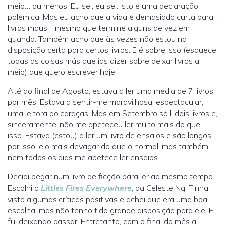
meio… ou menos. Eu sei, eu sei: isto é uma declaração
polémica. Mas eu acho que a vida é demasiado curta para
livros maus… mesmo que termine alguns de vez em
quando. Também acho que às vezes não estou na
disposição certa para certos livros. E é sobre isso (esquece
todas as coisas más que ias dizer sobre deixar livros a
meio) que quero escrever hoje.
Até ao final de Agosto, estava a ler uma média de 7 livros
por mês. Estava a sentir-me maravilhosa, espectacular,
uma leitora do caraças. Mas em Setembro só li dois livros e,
sinceramente, não me apeteceu ler muito mais do que
isso. Estava (estou) a ler um livro de ensaios e são longos,
por isso leio mais devagar do que o normal, mas também
nem todos os dias me apetece ler ensaios.
Decidi pegar num livro de ficção para ler ao mesmo tempo.
Escolhi o
Littles Fires Everywhere
, da Celeste Ng. Tinha
visto algumas críticas positivas e achei que era uma boa
escolha, mas não tenho tido grande disposição para ele. E
fui deixando passar. Entretanto, com o final do mês a