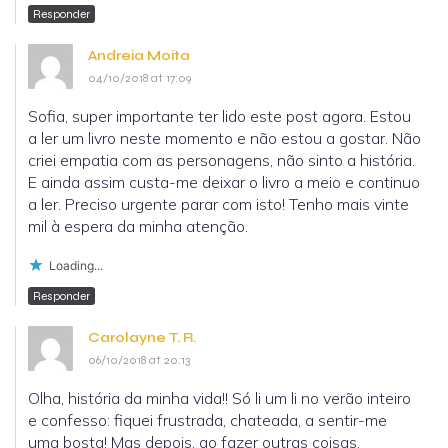
Responder
Andreia Moita
04/10/2018 at 17:09
Sofia, super importante ter lido este post agora. Estou
a ler um livro neste momento e não estou a gostar. Não
criei empatia com as personagens, não sinto a história.
E ainda assim custa-me deixar o livro a meio e continuo
a ler. Preciso urgente parar com isto! Tenho mais vinte
mil à espera da minha atenção.
Loading...
Responder
Carolayne T. R.
06/10/2018 at 20:13
Olha, história da minha vida!! Só li um li no verão inteiro
e confesso: fiquei frustrada, chateada, a sentir-me
uma bosta! Mas depois, ao fazer outras coisas,