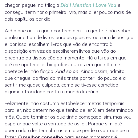
chegar, peguei na trilogia
Did I Mention I Love You
e
consegui terminar o primeiro livro, mas a ler pouco mais de
dois capítulos por dia.
Acho que aquilo que acontece a muita gente é não saber
analisar o tipo de livros para os quais estão com disposição
e, por isso, escolhem livros que vão de encontro à
disposição em vez de escolherem livros que vão ao
encontro da disposição do momento. Há alturas em que
até me apetece ler biografias, outras em que não me
apetece ler não ficção.
And so on
. Ainda assim, admito
que cheguei ao final do mês triste por ter lido pouco e a
sentir-me quase culpada, como se tivesse cometido
alguma atrocidade contra o mundo literário.
Felizmente, não costumo estabelecer metas temporais
para ler, não determino que tenho de ler X em determinado
mês. Quero terminar os que tinha começado, sim, mas vou
esperar que volte a vontade de os ler. Porque sim, até
quem adora ler tem alturas em que perde a vontade de o
fazer. O
melhor conselho
para esses momentos é