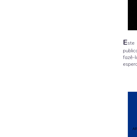
E
ste
publi
fazê-l
espera