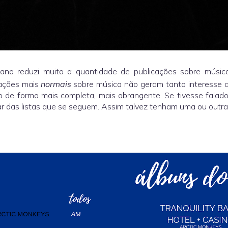
 ano reduzi muito a quantidade de publicações sobre músi
cações mais
normais
sobre música não geram tanto interesse aq
o de forma mais completa, mais abrangente. Se tivesse fala
r das listas que se seguem. Assim talvez tenham uma ou outra