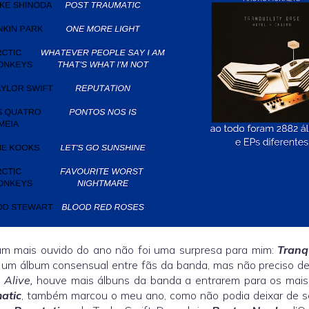
um mais ouvido do ano não foi uma surpresa para mim:
Tranq
um álbum consensual entre fãs da banda, mas não preciso de
o
Alive,
houve mais álbuns da banda a entrarem para os mais
atic
, também marcou o meu ano, como não podia deixar de s