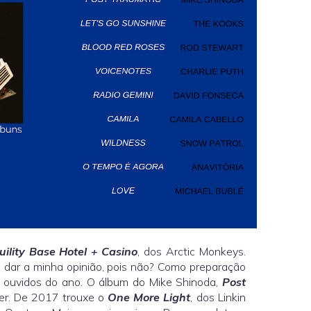
uility Base Hotel + Casino
, dos Arctic Monkeys.
 dar a minha opinião, pois não? Como preparação
 ouvidos do ano. O álbum do Mike Shinoda,
Post
er. De 2017 trouxe o
One More Light
, dos Linkin