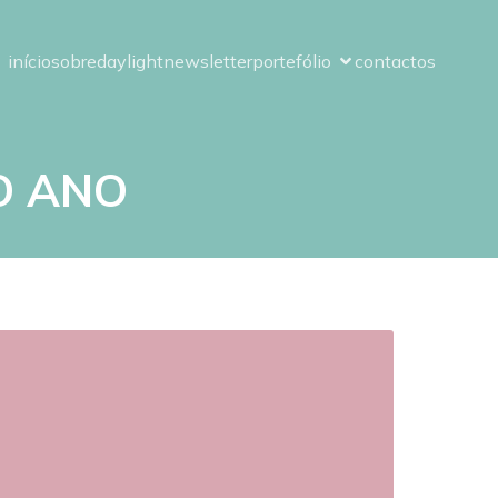
início
sobre
daylight
newsletter
portefólio
contactos
O ANO