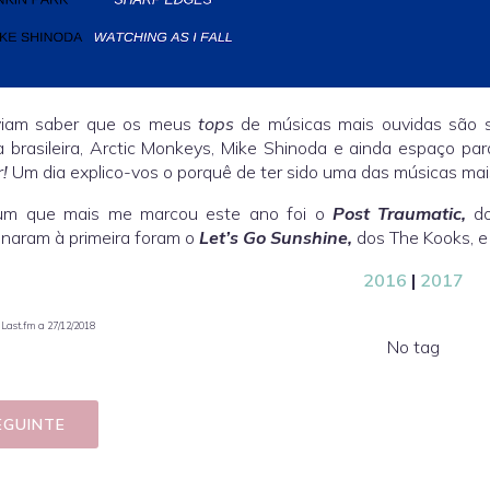
viam saber que os meus
tops
de músicas mais ouvidas são 
 brasileira, Arctic Monkeys, Mike Shinoda e ainda espaço pa
r!
Um dia explico-vos o porquê de ter sido uma das músicas mai
um que mais me marcou este ano foi o
Post Traumatic,
d
naram à primeira foram o
Let’s Go Sunshine,
dos The Kooks, e
2016
|
2017
Last.fm a 27/12/2018
No tag
EGUINTE