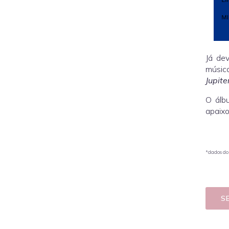
Já de
música
Jupite
O álb
apaixo
*dados do 
S