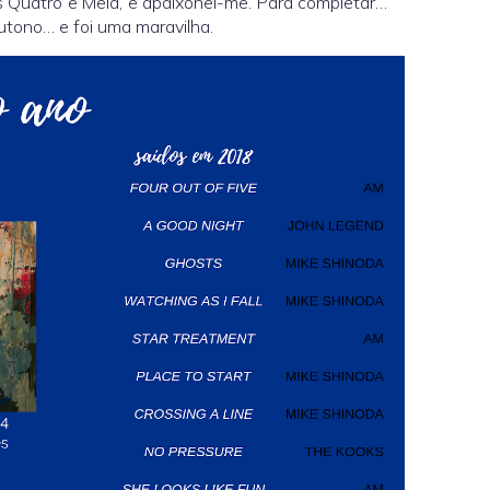
s Quatro e Meia, e apaixonei-me. Para completar…
utono… e foi uma maravilha.