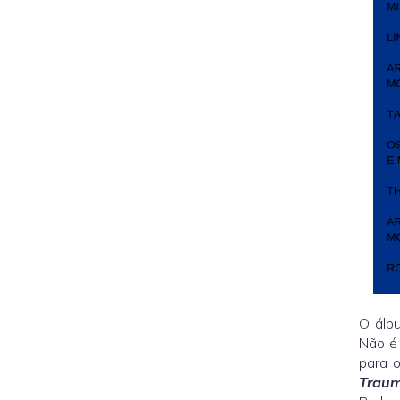
O álb
Não é 
para 
Traum