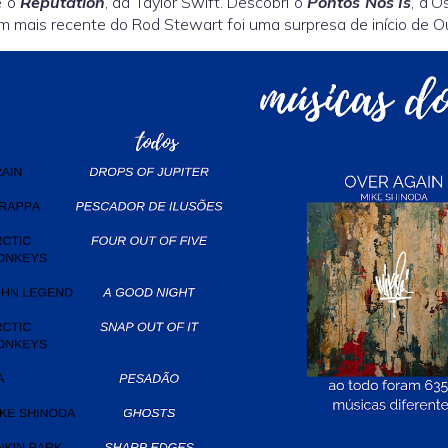
e o
Reputation
, da Taylor Swift. Descobri o
Pontos Nos Is
, d’O
m mais recente do Rod Stewart foi uma surpresa de início de O