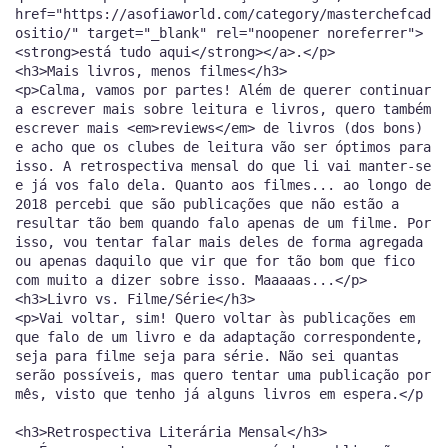
href="https://asofiaworld.com/category/masterchefcad
ositio/" target="_blank" rel="noopener noreferrer">
<strong>está tudo aqui</strong></a>.</p>
<h3>Mais livros, menos filmes</h3>
<p>Calma, vamos por partes! Além de querer continuar
a escrever mais sobre leitura e livros, quero também
escrever mais <em>reviews</em> de livros (dos bons)
e acho que os clubes de leitura vão ser óptimos para
isso. A retrospectiva mensal do que li vai manter-se
e já vos falo dela. Quanto aos filmes... ao longo de
2018 percebi que são publicações que não estão a
resultar tão bem quando falo apenas de um filme. Por
isso, vou tentar falar mais deles de forma agregada
ou apenas daquilo que vir que for tão bom que fico
com muito a dizer sobre isso. Maaaaas...</p>
<h3>Livro vs. Filme/Série</h3>
<p>Vai voltar, sim! Quero voltar às publicações em
que falo de um livro e da adaptação correspondente,
seja para filme seja para série. Não sei quantas
serão possíveis, mas quero tentar uma publicação por
mês, visto que tenho já alguns livros em espera.</p>
<h3>Retrospectiva Literária Mensal</h3>