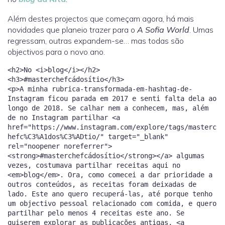
Além destes projectos que começam agora, há mais
novidades que planeio trazer para o
A Sofia World
. Umas
regressam, outras expandem-se… mas todas são
objectivos para o novo ano.
<h2>No <i>blog</i></h2>
<h3>#masterchefcádosítio</h3>
<p>A minha rubrica-transformada-em-hashtag-de-
Instagram ficou parada em 2017 e senti falta dela ao
longo de 2018. Se calhar nem a conhecem, mas, além
de no Instagram partilhar <a
href="https://www.instagram.com/explore/tags/masterc
hefc%C3%A1dos%C3%ADtio/" target="_blank"
rel="noopener noreferrer">
<strong>#masterchefcádosítio</strong></a> algumas
vezes, costumava partilhar receitas aqui no
<em>blog</em>. Ora, como comecei a dar prioridade a
outros conteúdos, as receitas foram deixadas de
lado. Este ano quero recuperá-las, até porque tenho
um objectivo pessoal relacionado com comida, e quero
partilhar pelo menos 4 receitas este ano. Se
quiserem explorar as publicações antigas, <a