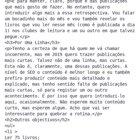
<p>É para manter, claro, porque é das publicações
que mais gosto de fazer. No entanto, quero
introduzir algo mais a essa retrospectiva. Vou falar
um bocadinho mais do mês e vou também revelar os
livros que vou ler nesse mês (como é publicada a dia
1) nos clubes de leitura e um ou outro em que talvez
pegue.</p>
<h3>Por Uma Linha</h3>
<p>Tenho a certeza de que há quem me vá chamar
incoerente, mas em 2019 quero trazer publicações
mais curtas. Talvez não de uma linha, mas curtas.
Esta não é, claramente, uma dessas publicações. A
nível de SEO o conteúdo é melhor longo e eu também
prefiro produzir conteúdo mais detalhado e
explicado, mas tenho sentido falta de publicações
mais curtas, só para registar um ou outro
acontecimento. É por isso que quero introduzi-lo
aqui, ocasionalmente. Não esperem muito conteúdo
curto, mas esperem algum. Acho que vai ser
interessante para quebrar a rotina.</p>
<h2>Outros objectivos</h2>
<ul>
<li >
Ler 75 livros;