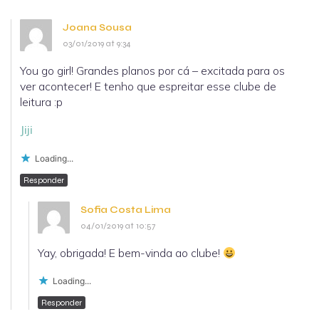
Joana Sousa
03/01/2019 at 9:34
You go girl! Grandes planos por cá – excitada para os
ver acontecer! E tenho que espreitar esse clube de
leitura :p
Jiji
Loading...
Responder
Sofia Costa Lima
04/01/2019 at 10:57
Yay, obrigada! E bem-vinda ao clube!
Loading...
Responder