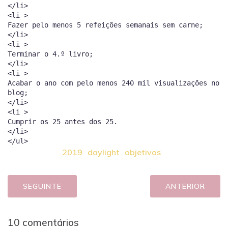
</li>
<li >
Fazer pelo menos 5 refeições semanais sem carne;
</li>
<li >
Terminar o 4.º livro;
</li>
<li >
Acabar o ano com pelo menos 240 mil visualizações no
blog;
</li>
<li >
Cumprir os 25 antes dos 25.
</li>
2019
daylight
objetivos
SEGUINTE
ANTERIOR
10 comentários