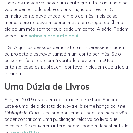
todos os meses vai haver um conto gratuito e aqui no blog
vão poder ler tudo sobre a construção do mesmo. O
primeiro conto deve chegar a meio do mês, mais coisa
menos coisa, e devem cobrar-me se eu chegar ao último
dia de um mês sem ter publicado um conto. A sério. Podem
saber tudo
sobre o projecto aqui
.
P.S.: Algumas pessoas demonstraram interesse em aderir
ao projecto e escrever também um conto por mês. Se o
quiserem fazer estejam à vontade e avisem-me! No
entanto, caso os publiquem, por favor indiquem que a ideia
é minha.
Uma Dúzia de Livros
Sim, em 2019 estou em dois clubes de leitura! Socorro!
Este é uma ideia da Rita da Nova e, à semelhança do
The
Bibliophile Club
, funciona por temas. Todos os meses vão
poder contar com uma publicação relativa ao livro que
escolher. Se estiverem interessados, podem descobrir tudo
no
blog
da Rita
.