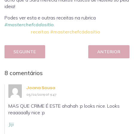
ideia!
Podes ver esta e outras receitas na rubrica
#masterchefcádosítio
.
receitas #masterchefcádosítio
SEGUINTE
ANTERIOR
8 comentários
Joana Sousa
05/02/2019 at 9:47
MAS QUE CRIME É ESTE ahahah :p looks nice. Looks
reaaaaally nice :p
Jiji