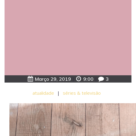
Março 29, 2019
|
9:00
|
3
atualidade
|
séries & televisão