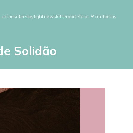
início
sobre
daylight
newsletter
portefólio
contactos
de Solidão