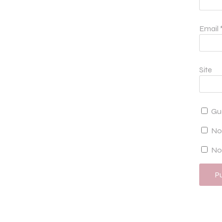
Email
Site
Gu
No
Not