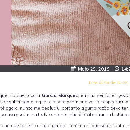
Maio 29, 2019
|
14:
uma dúzia de livros
 que, no que toca a
García Márquez
, eu não sei fazer gest
o de saber sobre o que fala para achar que vai ser espectacul
té agora, nunca me desiludiu, portanto alguma razão devo ter.
perava gostar muito. No entanto, não é fácil entrar na história 
ro há que ter em conta o género literário em que se encontra i