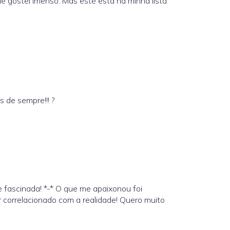
e gostei imenso. Mas este está na minha lista
 de sempre!!! ?
te fascinada! *-* O que me apaixonou foi
 correlacionado com a realidade! Quero muito