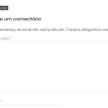
onder
e um comentário
endereço de email não será publicado.
Campos obrigatórios m
tário
*
e
*