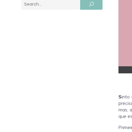
S
into
precis
mas, a
que es
Primei