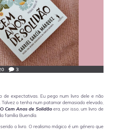
20
|
3
ão de expectativas. Eu pego num livro dele e não
ar. Talvez o tenha num patamar demasiado elevado,
O
Cem Anos de Solidão
era, por isso, um livro de
da família Buendía.
nserido o livro. O realismo mágico é um género que