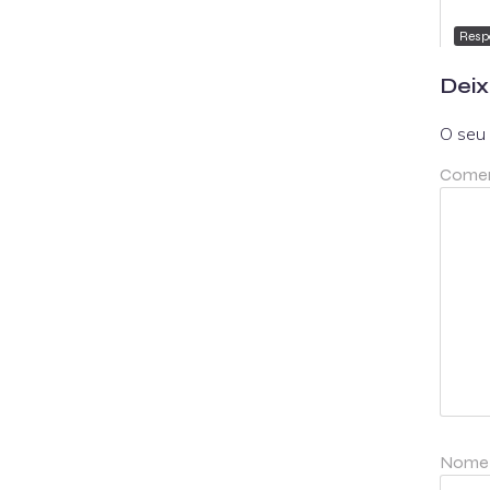
Resp
Deix
O seu 
Comen
Nom