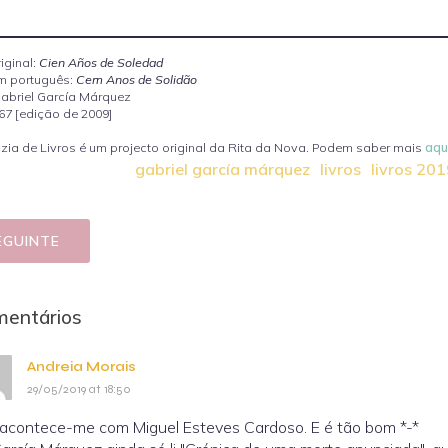
riginal:
Cien Años de Soledad
em português:
Cem Anos de Solidão
Gabriel García Márquez
67 [edição de 2009]
ia de Livros é um projecto original da Rita da Nova. Podem saber mais
aqu
gabriel garcía márquez
livros
livros 201
EGUINTE
mentários
Andreia Morais
29/05/2019 at 18:50
 acontece-me com Miguel Esteves Cardoso. E é tão bom *-*