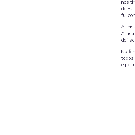
nos ti
de Bue
fui co
A his
Aracat
daí, s
No fim
todos.
e por 