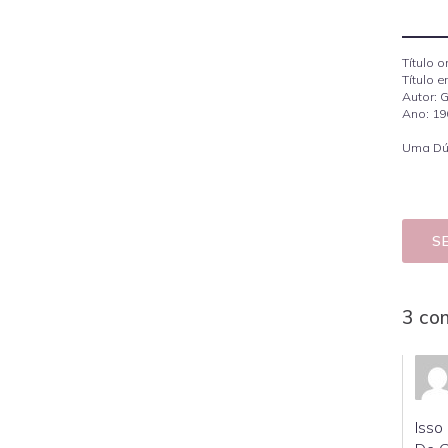
Título o
Título 
Autor: 
Ano: 19
Uma Dúz
S
3 co
Isso