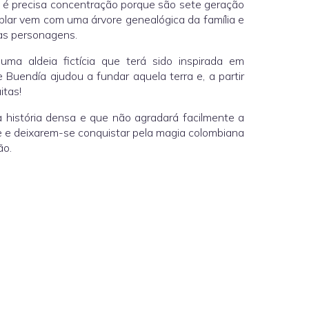
s é precisa concentração porque são sete geração
lar vem com uma árvore genealógica da família e
mas personagens.
a aldeia fictícia que terá sido inspirada em
 Buendía ajudou a fundar aquela terra e, a partir
uitas!
ma história densa e que não agradará facilmente a
e e deixarem-se conquistar pela magia colombiana
ão.