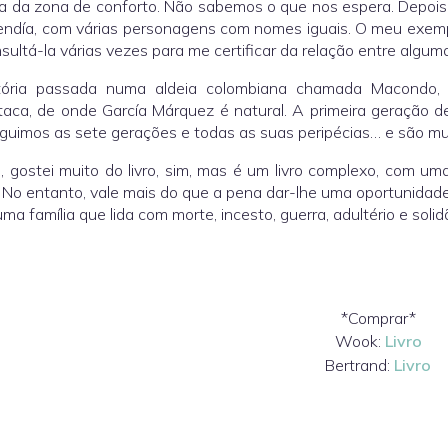
ra da zona de conforto. Não sabemos o que nos espera. Depoi
ndía, com várias personagens com nomes iguais. O meu exemp
nsultá-la várias vezes para me certificar da relação entre algu
tória passada numa aldeia colombiana chamada Macondo, um
aca, de onde García Márquez é natural. A primeira geração de
eguimos as sete gerações e todas as suas peripécias… e são m
, gostei muito do livro, sim, mas é um livro complexo, com u
 No entanto, vale mais do que a pena dar-lhe uma oportunidad
uma família que lida com morte, incesto, guerra, adultério e solid
*Comprar*
Wook:
Livro
Bertrand:
Livro