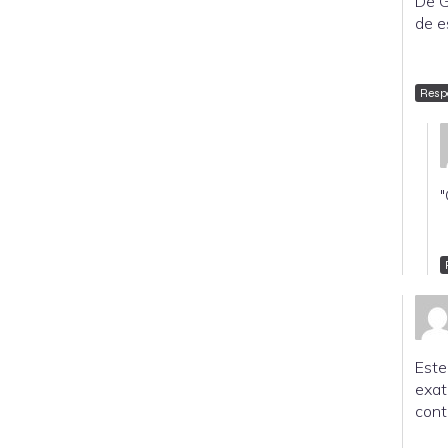
De G
de e
Resp
"
Este
exat
cont