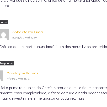
arcía Márquez ainda só li "Crónica de uma morte anunciada", qu
spera
onder
Sofia Costa Lima
29/05/2019 at 19:49
Crónica de um morte anunciada" é um dos meus livros preferidos
Responder
Carolayne Ramos
16/08/2019 at 16:34
 foi o primeiro e único do García Márquez que li e fiquei bastan
amente essa complexidade, o facto de tudo e nada poder estar
inuar a investir nele e me apaixonar cada vez mais!