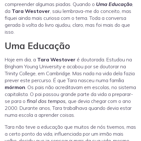
compreender algumas piadas. Quando o
Uma Educação
,
da
Tara Westover
, saiu lembrava-me do conceito, mas
fiquei ainda mais curiosa com o tema. Toda a conversa
gerada à volta do livro ajudou, claro, mas foi mais do que
isso.
Uma Educação
Hoje em dia, a
Tara Westover
é doutorada. Estudou na
Brigham Young University e acabou por se doutorar na
Trinity College, em Cambridge. Mas nada na vida dela fazia
prever este percurso. É que Tara nasceu numa família
mórmon
. Os pais não acreditavam em escolas, no sistema
capitalista. O pai passou grande parte da vida a preparar-
se para o
final dos tempos,
que devia chegar com o ano
2000. Durante anos, Tara trabalhava quando devia estar
numa escola a aprender coisas.
Tara não teve a educação que muitos de nós tivemos, mas
a certo ponto da vida, influenciada por um irmão mais
velho, decidiu que ia conseguir mais da sua vida, mesmo