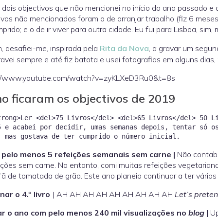
dois objectivos que não mencionei no início do ano passado e 
ivos não mencionados foram o de arranjar trabalho (fiz 6 me
mprido; e o de ir viver para outra cidade. Eu fui para Lisboa, sim
m, desafiei-me, inspirada pela
Rita da Nova
, a gravar um segun
avei sempre e até fiz batota e usei fotografias em alguns dias, 
://www.youtube.com/watch?v=zyKLXeD3Ru0&t=8s
o ficaram os objectivos de 2019
trong>Ler <del>75 Livros</del> <del>65 Livros</del> 50 L
5 e acabei por decidir, umas semanas depois, tentar só o
 pelo menos 5 refeições semanais sem carne |
Não contabi
ições sem carne. No entanto, comi muitas refeições vegetariana
 fã de tomatada de grão. Este ano planeio continuar a ter várias
ar o 4.º livro
| AH AH AH AH AH AH AH AH AH
Let’s prete
r o ano com pelo menos 240 mil visualizações no
blog
|
Up