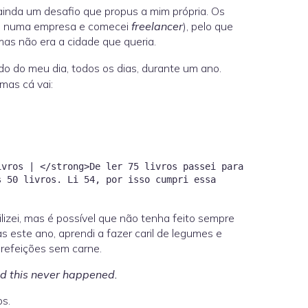
ainda um desafio que propus a mim própria. Os
ses numa empresa e comecei
freelancer
), pelo que
, mas não era a cidade que queria.
do do meu dia, todos os dias, durante um ano.
mas cá vai:
ivros | </strong>De ler 75 livros passei para
s 50 livros. Li 54, por isso cumpri essa
lizei, mas é possível que não tenha feito sempre
s este ano, aprendi a fazer caril de legumes e
 refeições sem carne.
nd this never happened.
s.