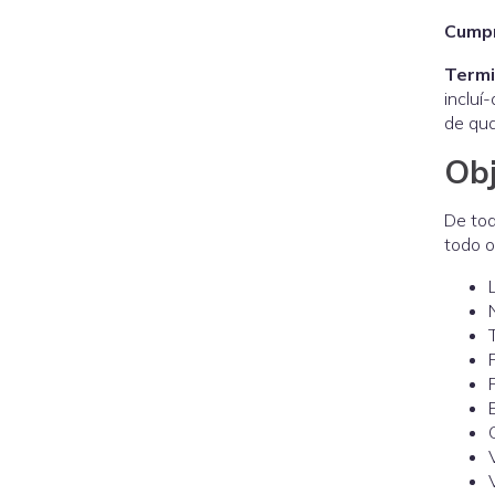
Cumpr
Termi
incluí
de qua
Obj
De tod
todo o