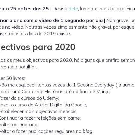
ir o 25 antes dos 25
| Desisti
dele
, lamento, mas foi giro. Fic
nar o ano com o vídeo de 1 segundo por dia |
Não gravei u
-as no vídeo. Noutras vezes simplesmente não gravei, por esqu
se todos os dias de 2019 existe.
ectivos para 2020
os os meus objectivos para 2020, há alguns que prefiro sempre
 sentido partilhar.
Ler 50 livros;
Não me esquecer tantas vezes do 1 Second Everyday (já aumente
Terminar o Conta-me Histórias até ao final de Março;
Fazer dois cursos do Udemy;
Fazer o curso do Atelier Digital da Google;
Estabelecer mais objectivos mensais;
Continuar a fazer refeições sem carne;
Voltar ao Duolingo;
Voltar a fazer publicações regulares no
blog
.