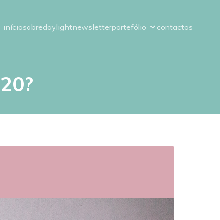
início
sobre
daylight
newsletter
portefólio
contactos
020?