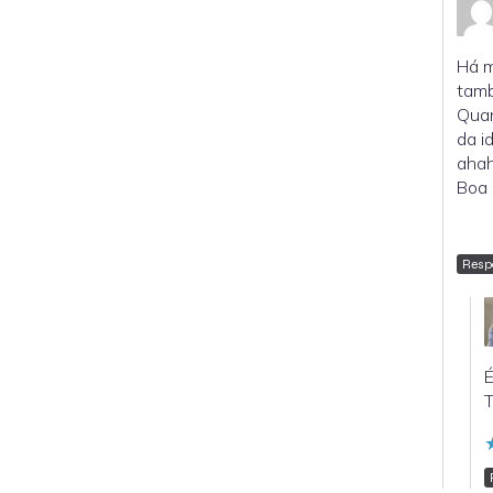
Há m
tamb
Quan
da i
aha
Boa 
Resp
É
T