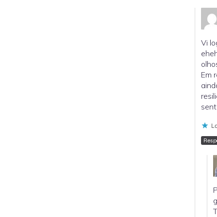
Vi l
eheh
olho
Em r
aind
resi
sent
Lo
Resp
P
g
T