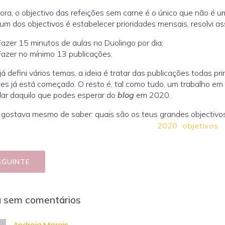
ora, o objectivo das refeições sem carne é o único que não é u
m dos objectivos é estabelecer prioridades mensais, resolvi ass
Fazer 15 minutos de aulas no Duolingo por dia;
Fazer no mínimo 13 publicações.
á defini vários temas, a ideia é tratar das publicações todas pr
es já está começado. O resto é, tal como tudo, um trabalho em
lar daquilo que podes esperar do
blog
em 2020.
gostava mesmo de saber: quais são os teus grandes objectivo
2020
objetivos
EGUINTE
a sem comentários
Andreia Morais