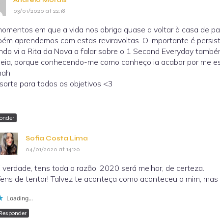
03/01/2020 at 22:18
omentos em que a vida nos obriga quase a voltar à casa de par
ém aprendemos com estas reviravoltas. O importante é persis
do vi a Rita da Nova a falar sobre o 1 Second Everyday também 
deia, porque conhecendo-me como conheço ia acabar por me esq
hah
sorte para todos os objetivos <3
onder
Sofia Costa Lima
04/01/2020 at 14:20
 verdade, tens toda a razão. 2020 será melhor, de certeza.
ens de tentar! Talvez te aconteça como aconteceu a mim, mas 
Loading...
Responder