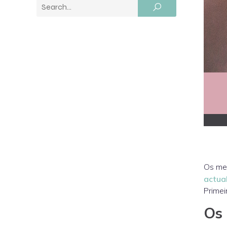
Os meu
actua
Primei
Os 