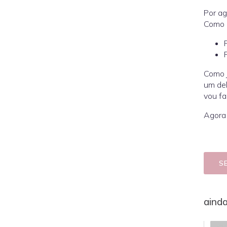
Por ag
Como u
Como j
um del
vou fa
Agora 
S
aind