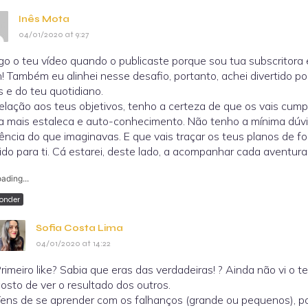
Inês Mota
04/01/2020 at 9:27
ogo o teu vídeo quando o publicaste porque sou tua subscritora e
! Também eu alinhei nesse desafio, portanto, achei divertido p
s e do teu quotidiano.
elação aos teus objetivos, tenho a certeza de que os vais cump
a mais estaleca e auto-conhecimento. Não tenho a mínima dúvi
liência do que imaginavas. E que vais traçar os teus planos de f
ido para ti. Cá estarei, deste lado, a acompanhar cada aventura
ading...
onder
Sofia Costa Lima
04/01/2020 at 14:22
rimeiro like? Sabia que eras das verdadeiras! ? Ainda não vi o 
osto de ver o resultado dos outros.
ens de se aprender com os falhanços (grande ou pequenos), por