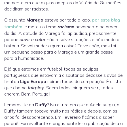
momento em que alguns adeptos do Vitória de Guimarães
decidiram ser racistas.
O assunto
Marega
esteve por todo o lado,
por este
blog
também
, e meteu o tema
racismo
novamente na ordem
do dia. A atitude do Marega foi aplaudida, precisamente
porque
ouvir e calar
não resolve situações e não muda a
história. Se vai mudar alguma coisa? Talvez não, mas foi
um pequeno passo para o Marega e um grande passe
para a humanidade.
E já que estamos em futebol, todas as equipas
portuguesas que estavam a disputar os dezasseis avos de
final da
Liga Europa
saíram todos da competição. É a isto
que chamo
fairplay.
Saem todos, ninguém se ri, todos
choram. Bem, Portugal!
Lembras-te da
Duffy
? Na altura em que a Adele surgiu, a
Duffy também tocava muito nas rádios e depois, com os
anos foi desaparecendo. Em Fevereiro ficámos a saber
porquê. Foi revoltante e angustiante ler a publicação dela a