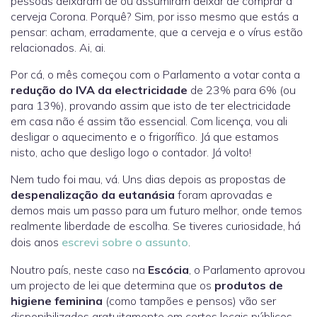
pessoas deixaram de ou assumiram deixar de comprar a
cerveja Corona. Porquê? Sim, por isso mesmo que estás a
pensar: acham, erradamente, que a cerveja e o vírus estão
relacionados. Ai, ai.
Por cá, o mês começou com o Parlamento a votar conta a
redução do IVA da electricidade
de 23% para 6% (ou
para 13%), provando assim que isto de ter electricidade
em casa não é assim tão essencial. Com licença, vou ali
desligar o aquecimento e o frigorífico. Já que estamos
nisto, acho que desligo logo o contador. Já volto!
Nem tudo foi mau, vá. Uns dias depois as propostas de
despenalização da eutanásia
foram aprovadas e
demos mais um passo para um futuro melhor, onde temos
realmente liberdade de escolha. Se tiveres curiosidade, há
dois anos
escrevi sobre o assunto
.
Noutro país, neste caso na
Escócia
, o Parlamento aprovou
um projecto de lei que determina que os
produtos de
higiene feminina
(como tampões e pensos) vão ser
disponibilizados gratuitamente em certos locais públicos.