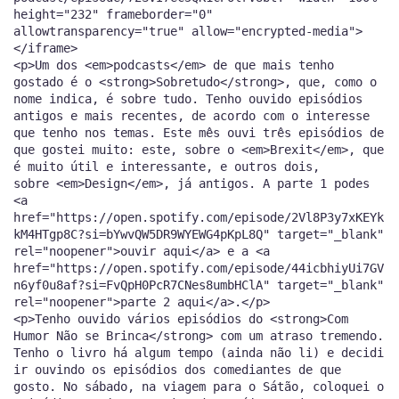
height="232" frameborder="0"
allowtransparency="true" allow="encrypted-media">
</iframe>
<p>Um dos <em>podcasts</em> de que mais tenho
gostado é o <strong>Sobretudo</strong>, que, como o
nome indica, é sobre tudo. Tenho ouvido episódios
antigos e mais recentes, de acordo com o interesse
que tenho nos temas. Este mês ouvi três episódios de
que gostei muito: este, sobre o <em>Brexit</em>, que
é muito útil e interessante, e outros dois,
sobre <em>Design</em>, já antigos. A parte 1 podes
<a
href="https://open.spotify.com/episode/2Vl8P3y7xKEYk
kM4HTgp8C?si=bYwvQW5DR9WYEWG4pKpL8Q" target="_blank"
rel="noopener">ouvir aqui</a> e a <a
href="https://open.spotify.com/episode/44icbhiyUi7GV
n6yf0u8af?si=FvQpH0PcR7CNes8umbHClA" target="_blank"
rel="noopener">parte 2 aqui</a>.</p>
<p>Tenho ouvido vários episódios do <strong>Com
Humor Não se Brinca</strong> com um atraso tremendo.
Tenho o livro há algum tempo (ainda não li) e decidi
ir ouvindo os episódios dos comediantes de que
gosto. No sábado, na viagem para o Sátão, coloquei o