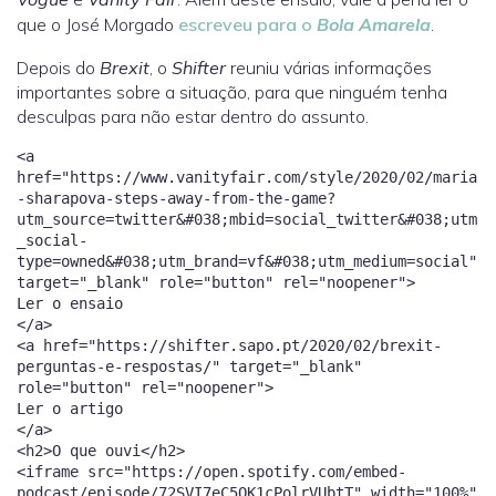
que o José Morgado
escreveu para o
Bola Amarela
.
Depois do
Brexit
, o
Shifter
reuniu várias informações
importantes sobre a situação, para que ninguém tenha
desculpas para não estar dentro do assunto.
<a
href="https://www.vanityfair.com/style/2020/02/maria
-sharapova-steps-away-from-the-game?
utm_source=twitter&#038;mbid=social_twitter&#038;utm
_social-
type=owned&#038;utm_brand=vf&#038;utm_medium=social"
target="_blank" role="button" rel="noopener">
Ler o ensaio
</a>
<a href="https://shifter.sapo.pt/2020/02/brexit-
perguntas-e-respostas/" target="_blank"
role="button" rel="noopener">
Ler o artigo
</a>
<h2>O que ouvi</h2>
<iframe src="https://open.spotify.com/embed-
podcast/episode/72SVI7eC5QK1cPolrVUbtT" width="100%"