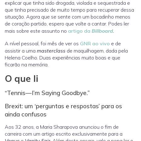
explicar que tinha sido drogada, violada e sequestrada e
que tinha precisado de muito tempo para recuperar dessa
situação. Agora que se sente com um bocadinho menos
de coração partido, espero que volte a cantar. Podes ler
mais sobre este assunto no
artigo da
Billboard
.
A nível pessoal, foi mês de ver os
GNR ao vivo
e de
assistir a uma
masterclass
de maquilhagem, dada pela
Helena Coelho. Duas experiências muito boas e que
ficarão na memória.
O que li
“Tennis—I’m Saying Goodbye.”
Brexit: um ‘perguntas e respostas’ para os
ainda confusos
Aos 32 anos, a Maria Sharapova anunciou o fim de
carreira com um artigo escrito exclusivamente para a
Vogue
e
Vanity Fair
. Além deste ensaio, vale a pena ler o