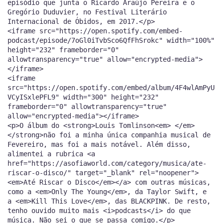
episódio que junta o Ricardo Araújo Pereira e o
Gregório Duduvier, no Festival Literário
Internacional de Óbidos, em 2017.</p>
<iframe src="https://open.spotify.com/embed-
podcast/episode/7oGl0iTvbSco6QfFhSrokc" width="100%"
height="232" frameborder="0"
allowtransparency="true" allow="encrypted-media">
</iframe>
<iframe
src="https://open.spotify.com/embed/album/4F4wlAmPyU
VCyISxlePFL9" width="300" height="232"
frameborder="0" allowtransparency="true"
allow="encrypted-media"></iframe>
<p>O álbum do <strong>Louis Tomlinson<em> </em>
</strong>não foi a minha única companhia musical de
Fevereiro, mas foi a mais notável. Além disso,
alimentei a rubrica <a
href="https://asofiaworld.com/category/musica/ate-
riscar-o-disco/" target="_blank" rel="noopener">
<em>Até Riscar o Disco</em></a> com outras músicas,
como a <em>Only The Young</em>, da Taylor Swift, e
a <em>Kill This Love</em>, das BLACKPINK. De resto,
tenho ouvido muito mais <i>podcasts</i> do que
música. Não sei o que se passa comigo.</p>