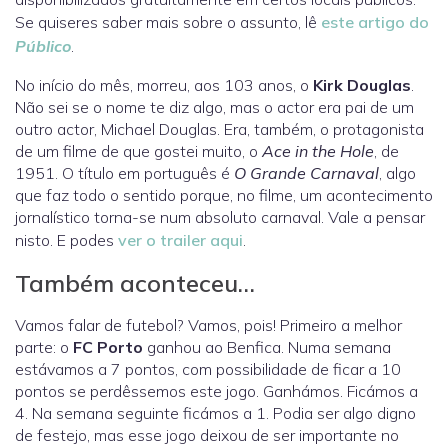
Se quiseres saber mais sobre o assunto, lê
este artigo do
Público
.
No início do mês, morreu, aos 103 anos, o
Kirk Douglas
.
Não sei se o nome te diz algo, mas o actor era pai de um
outro actor, Michael Douglas. Era, também, o protagonista
de um filme de que gostei muito, o
Ace in the Hole
, de
1951. O título em português é
O Grande Carnaval
, algo
que faz todo o sentido porque, no filme, um acontecimento
jornalístico torna-se num absoluto carnaval. Vale a pensar
nisto. E podes
ver o trailer aqui
.
Também aconteceu…
Vamos falar de futebol? Vamos, pois! Primeiro a melhor
parte: o
FC Porto
ganhou ao Benfica. Numa semana
estávamos a 7 pontos, com possibilidade de ficar a 10
pontos se perdêssemos este jogo. Ganhámos. Ficámos a
4. Na semana seguinte ficámos a 1. Podia ser algo digno
de festejo, mas esse jogo deixou de ser importante no