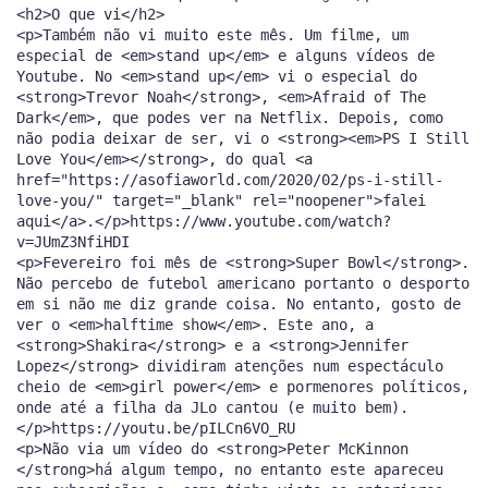
<h2>O que vi</h2>
<p>Também não vi muito este mês. Um filme, um
especial de <em>stand up</em> e alguns vídeos de
Youtube. No <em>stand up</em> vi o especial do
<strong>Trevor Noah</strong>, <em>Afraid of The
Dark</em>, que podes ver na Netflix. Depois, como
não podia deixar de ser, vi o <strong><em>PS I Still
Love You</em></strong>, do qual <a
href="https://asofiaworld.com/2020/02/ps-i-still-
love-you/" target="_blank" rel="noopener">falei
aqui</a>.</p>https://www.youtube.com/watch?
v=JUmZ3NfiHDI
<p>Fevereiro foi mês de <strong>Super Bowl</strong>.
Não percebo de futebol americano portanto o desporto
em si não me diz grande coisa. No entanto, gosto de
ver o <em>halftime show</em>. Este ano, a
<strong>Shakira</strong> e a <strong>Jennifer
Lopez</strong> dividiram atenções num espectáculo
cheio de <em>girl power</em> e pormenores políticos,
onde até a filha da JLo cantou (e muito bem).
</p>https://youtu.be/pILCn6VO_RU
<p>Não via um vídeo do <strong>Peter McKinnon
</strong>há algum tempo, no entanto este apareceu