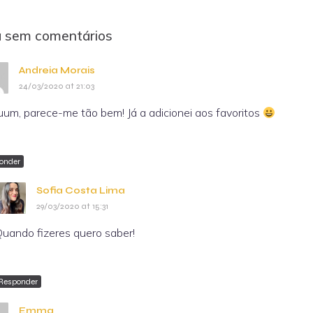
a sem comentários
Andreia Morais
24/03/2020 at 21:03
um, parece-me tão bem! Já a adicionei aos favoritos
onder
Sofia Costa Lima
29/03/2020 at 15:31
uando fizeres quero saber!
Responder
Emma