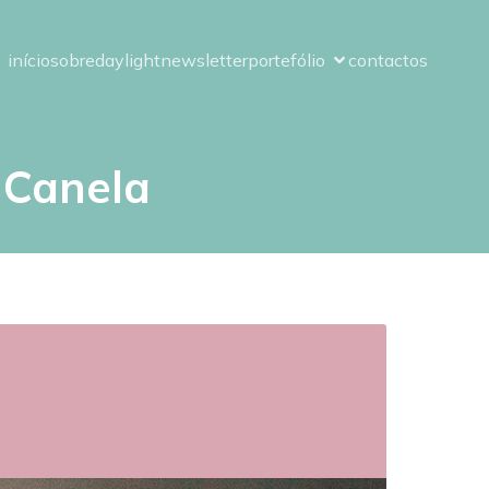
início
sobre
daylight
newsletter
portefólio
contactos
 Canela