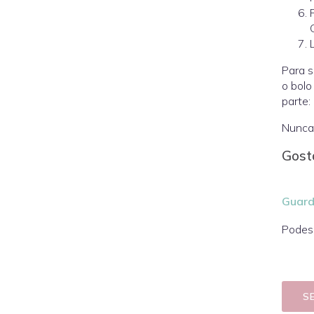
Para s
o bolo
parte:
Nunca 
Gost
Guard
Podes 
S