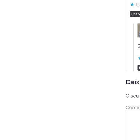
Lo
Resp
S
Deix
O seu 
Comen