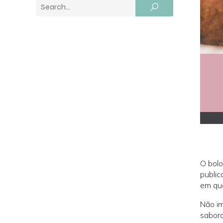
O bolo
public
em que
Não im
saboro