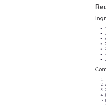
Rec
Ing
Com