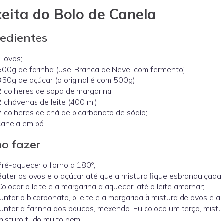
eita do Bolo de Canela
redientes
4 ovos;
500g de farinha (usei Branca de Neve, com fermento);
350g de açúcar (o original é com 500g);
2 colheres de sopa de margarina;
2 chávenas de leite (400 ml);
2 colheres de chá de bicarbonato de sódio;
canela em pó.
o fazer
Pré-aquecer o forno a 180º;
Bater os ovos e o açúcar até que a mistura fique esbranquiçada
Colocar o leite e a margarina a aquecer, até o leite amornar;
Juntar o bicarbonato, o leite e a margarida à mistura de ovos e a
Juntar a farinha aos poucos, mexendo. Eu coloco um terço, mistu
misturo tudo muito bem;