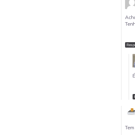
Acho
Tenh
Resp
É
Tem