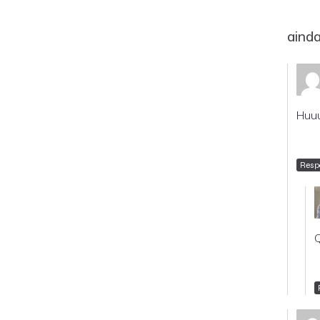
aind
Huuu
Resp
Q