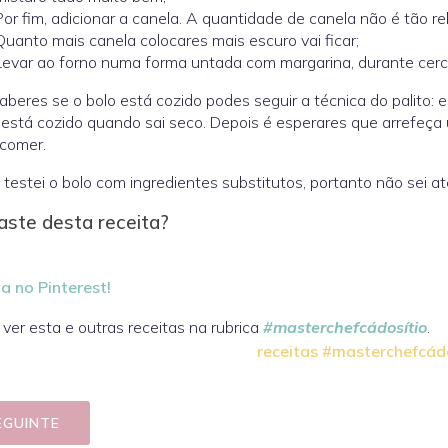
Por fim, adicionar a canela. A quantidade de canela não é tão r
Quanto mais canela colocares mais escuro vai ficar;
Levar ao forno numa forma untada com margarina, durante cerc
aberes se o bolo está cozido podes seguir a técnica do palito:
 está cozido quando sai seco. Depois é esperares que arrefeç
 comer.
testei o bolo com ingredientes substitutos, portanto não sei at
aste desta receita?
a no Pinterest!
ver esta e outras receitas na rubrica
#masterchefcádosítio
.
receitas #masterchefcád
EGUINTE