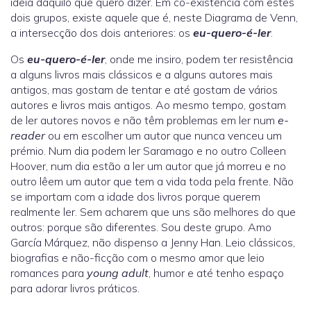
ideia daquilo que quero dizer. Em co-existência com estes
dois grupos, existe aquele que é, neste Diagrama de Venn,
a intersecção dos dois anteriores: os
eu-quero-é-ler
.
Os
eu-quero-é-ler
, onde me insiro, podem ter resistência
a alguns livros mais clássicos e a alguns autores mais
antigos, mas gostam de tentar e até gostam de vários
autores e livros mais antigos. Ao mesmo tempo, gostam
de ler autores novos e não têm problemas em ler num
e-
reader
ou em escolher um autor que nunca venceu um
prémio. Num dia podem ler Saramago e no outro Colleen
Hoover, num dia estão a ler um autor que já morreu e no
outro lêem um autor que tem a vida toda pela frente. Não
se importam com a idade dos livros porque querem
realmente ler. Sem acharem que uns são melhores do que
outros: porque são diferentes. Sou deste grupo. Amo
García Márquez, não dispenso a Jenny Han. Leio clássicos,
biografias e não-ficção com o mesmo amor que leio
romances para
young adult
, humor e até tenho espaço
para adorar livros práticos.