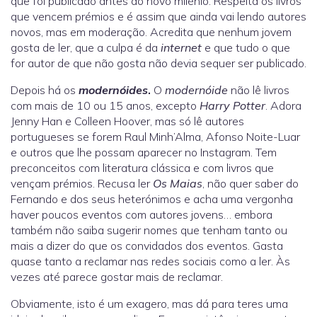
que foi publicado antes do novo milénio. Respeita os livros
que vencem prémios e é assim que ainda vai lendo autores
novos, mas em moderação. Acredita que nenhum jovem
gosta de ler, que a culpa é da
internet
e que tudo o que
for autor de que não gosta não devia sequer ser publicado.
Depois há os
modernóides
.
O
modernóide
não lê livros
com mais de 10 ou 15 anos, excepto
Harry Potter
. Adora
Jenny Han e Colleen Hoover, mas só lê autores
portugueses se forem Raul Minh’Alma, Afonso Noite-Luar
e outros que lhe possam aparecer no Instagram. Tem
preconceitos com literatura clássica e com livros que
vençam prémios. Recusa ler
Os Maias
, não quer saber do
Fernando e dos seus heterónimos e acha uma vergonha
haver poucos eventos com autores jovens… embora
também não saiba sugerir nomes que tenham tanto ou
mais a dizer do que os convidados dos eventos. Gasta
quase tanto a reclamar nas redes sociais como a ler. Às
vezes até parece gostar mais de reclamar.
Obviamente, isto é um exagero, mas dá para teres uma