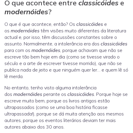
O que acontece entre
classicóides
e
modernóides
?
O que é que acontece, então? Os
classicóides
e
os
modernóides
têm visões muito diferentes da literatura
actual e, por isso, têm discussões constantes sobre o
assunto. Normalmente, a intolerância era dos
classicóides
para com os
modernóides
, porque achavam que não se
escreve tão bem hoje em dia (como se tivesse virado o
século e a arte de escrever tivesse morrido), que não se
publica nada de jeito e que ninguém quer ler… e quem lê só
lê merda.
No entanto, tenho visto alguma intolerância
dos
modernóides
perante os
classicóides
. Porque hoje se
escreve muito bem, porque os livros antigos estão
ultrapassados (como se uma boa história ficasse
ultrapassada!), porque se dá muita atenção aos mesmos
autores, porque os eventos literários deviam ter mais
autores abaixo dos 30 anos.