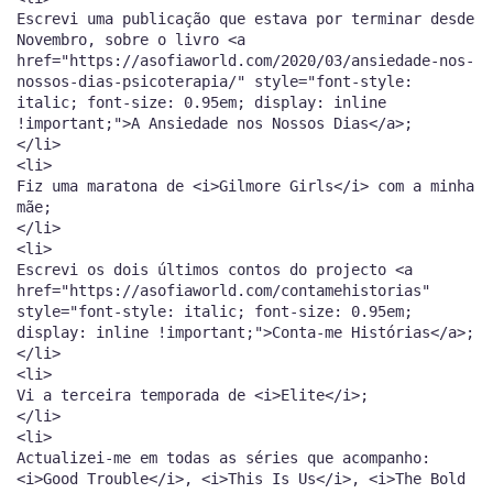
Escrevi uma publicação que estava por terminar desde
Novembro, sobre o livro <a
href="https://asofiaworld.com/2020/03/ansiedade-nos-
nossos-dias-psicoterapia/" style="font-style:
italic; font-size: 0.95em; display: inline
!important;">A Ansiedade nos Nossos Dias</a>;
</li>
<li>
Fiz uma maratona de <i>Gilmore Girls</i> com a minha
mãe;
</li>
<li>
Escrevi os dois últimos contos do projecto <a
href="https://asofiaworld.com/contamehistorias"
style="font-style: italic; font-size: 0.95em;
display: inline !important;">Conta-me Histórias</a>;
</li>
<li>
Vi a terceira temporada de <i>Elite</i>;
</li>
<li>
Actualizei-me em todas as séries que acompanho:
<i>Good Trouble</i>, <i>This Is Us</i>, <i>The Bold