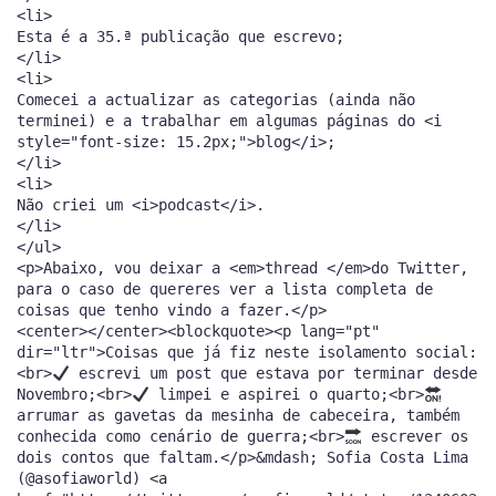
<li>
Esta é a 35.ª publicação que escrevo;
</li>
<li>
Comecei a actualizar as categorias (ainda não
terminei) e a trabalhar em algumas páginas do <i
style="font-size: 15.2px;">blog</i>;
</li>
<li>
Não criei um <i>podcast</i>.
</li>
</ul>
<p>Abaixo, vou deixar a <em>thread </em>do Twitter,
para o caso de quereres ver a lista completa de
coisas que tenho vindo a fazer.</p>
<center></center><blockquote><p lang="pt"
dir="ltr">Coisas que já fiz neste isolamento social:
<br>
escrevi um post que estava por terminar desde
Novembro;<br>
limpei e aspirei o quarto;<br>
arrumar as gavetas da mesinha de cabeceira, também
conhecida como cenário de guerra;<br>
escrever os
dois contos que faltam.</p>&mdash; Sofia Costa Lima
(@asofiaworld) <a