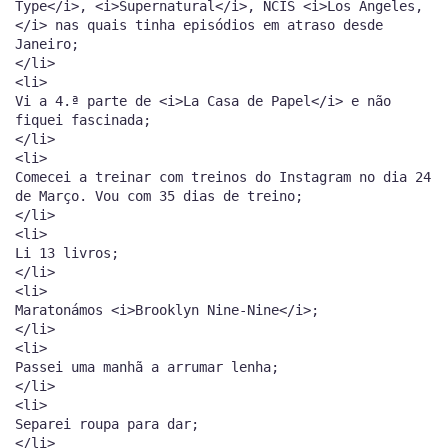
Type</i>, <i>Supernatural</i>, NCIS <i>Los Angeles,
</i> nas quais tinha episódios em atraso desde
Janeiro;
</li>
<li>
Vi a 4.ª parte de <i>La Casa de Papel</i> e não
fiquei fascinada;
</li>
<li>
Comecei a treinar com treinos do Instagram no dia 24
de Março. Vou com 35 dias de treino;
</li>
<li>
Li 13 livros;
</li>
<li>
Maratonámos <i>Brooklyn Nine-Nine</i>;
</li>
<li>
Passei uma manhã a arrumar lenha;
</li>
<li>
Separei roupa para dar;
</li>