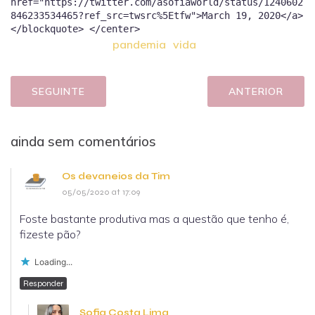
href="https://twitter.com/asofiaworld/status/1240602
846233534465?ref_src=twsrc%5Etfw">March 19, 2020</a>
pandemia
vida
SEGUINTE
ANTERIOR
ainda sem comentários
Os devaneios da Tim
05/05/2020 at 17:09
Foste bastante produtiva mas a questão que tenho é,
fizeste pão?
Loading...
Responder
Sofia Costa Lima