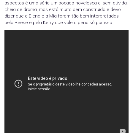
aspectos é uma série um bocado novelesca e, sem dúvida,
cheia de drama, mas está muito bem construída e devo
dizer que a Elena e a Mia foram tão bem interpretadas
pela Reese e pela Kerry que vale a pena só por isso.