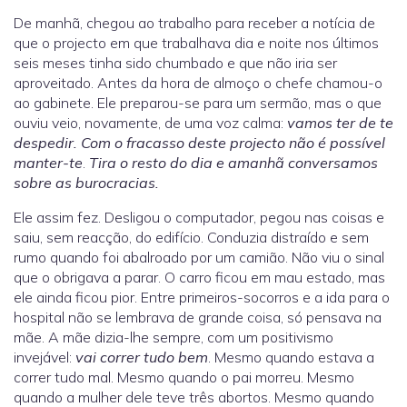
De manhã, chegou ao trabalho para receber a notícia de
que o projecto em que trabalhava dia e noite nos últimos
seis meses tinha sido chumbado e que não iria ser
aproveitado. Antes da hora de almoço o chefe chamou-o
ao gabinete. Ele preparou-se para um sermão, mas o que
ouviu veio, novamente, de uma voz calma:
vamos ter de te
despedir.
Com o fracasso deste projecto não é possível
manter-te
.
Tira o resto do dia e amanhã conversamos
sobre as burocracias.
Ele assim fez. Desligou o computador, pegou nas coisas e
saiu, sem reacção, do edifício. Conduzia distraído e sem
rumo quando foi abalroado por um camião. Não viu o sinal
que o obrigava a parar. O carro ficou em mau estado, mas
ele ainda ficou pior. Entre primeiros-socorros e a ida para o
hospital não se lembrava de grande coisa, só pensava na
mãe. A mãe dizia-lhe sempre, com um positivismo
invejável:
vai correr tudo bem
. Mesmo quando estava a
correr tudo mal. Mesmo quando o pai morreu. Mesmo
quando a mulher dele teve três abortos. Mesmo quando