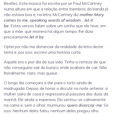
Beatles. Esta música foi escrita por sir Paul McCartney
numa altura em que a relação entre membros da banda já
não estava boa e, na letra, McCartney diz
mother Mary
comes to me, speaking words of wisdom… let it
be.
Estes versos falam sobre um sonho que ele teve, em
que a mãe, que morrera há algum tempo, lhe dizia
precisamente
let it be
.
Optei por não me distanciar da realidade da letra deste
tema e, por isso, escrevi uma história curta.
Aquele era o pior dia da sua vida. Tinha a certeza de que
não conseguiria sair do buraco onde acabara de cair. Não
literalmente, claro, mas quase.
O longo dia começara a dar para o torto ainda de
madrugada. Depois de horas a discutir na noite anterior, a
mulher saíra de casa e regressara já passava das duas da
manhã. Ele ainda a esperava. Ela sentou-se calmamente
na cama e, sem o olhar, murmurou:
. Só
quero divorciar-me
isso. Nenhum deles falou, nenhum deles pregou olho.