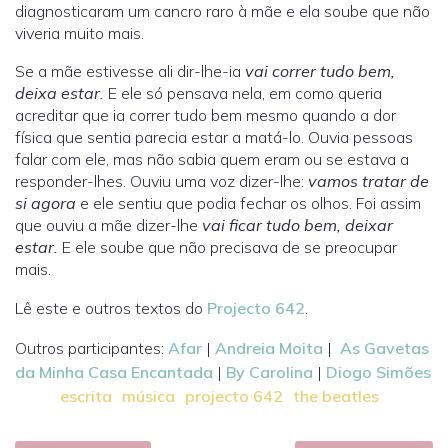
diagnosticaram um cancro raro à mãe e ela soube que não
viveria muito mais.
Se a mãe estivesse ali dir-lhe-ia
vai correr tudo bem,
deixa estar.
E ele só pensava nela, em como queria
acreditar que ia correr tudo bem mesmo quando a dor
física que sentia parecia estar a matá-lo. Ouvia pessoas
falar com ele, mas não sabia quem eram ou se estava a
responder-lhes. Ouviu uma voz dizer-lhe:
vamos tratar de
si agora
e ele sentiu que podia fechar os olhos. Foi assim
que ouviu a mãe dizer-lhe
vai ficar tudo bem, deixar
estar.
E ele soube que não precisava de se preocupar
mais.
Lê este e outros textos do
Projecto 642
.
Outros participantes:
Afar
|
Andreia Moita
|
As Gavetas
da Minha Casa Encantada
|
By Carolina
|
Diogo Simões
escrita
música
projecto 642
the beatles