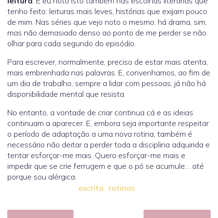
leitura
. E eu noto isto também nas escolhas literárias que
tenho feito: leituras mais leves, histórias que exijam pouco
de mim. Nas séries que vejo noto o mesmo: há drama, sim,
mas não demasiado denso ao ponto de me perder se não
olhar para cada segundo do episódio.
Para escrever, normalmente, preciso de estar mais atenta,
mais embrenhada nas palavras. E, convenhamos, ao fim de
um dia de trabalho, sempre a lidar com pessoas, já não há
disponibilidade mental que resista.
No entanto, a vontade de criar continua cá e as ideias
continuam a aparecer. E, embora seja importante respeitar
o período de adaptação a uma nova rotina, também é
necessário não deitar a perder toda a disciplina adquirida e
tentar esforçar-me mais. Quero esforçar-me mais e
impedir que se crie ferrugem e que o pó se acumule… até
porque sou alérgica.
escrita
rotinas