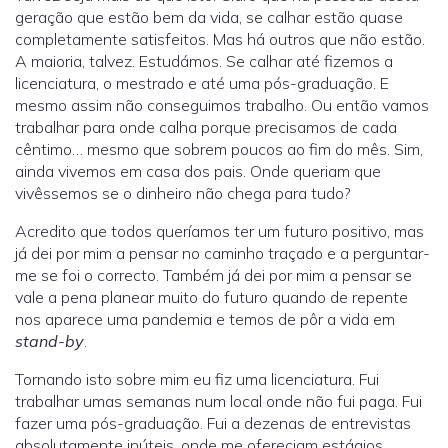
geração que estão bem da vida, se calhar estão quase
completamente satisfeitos. Mas há outros que não estão.
A maioria, talvez. Estudámos. Se calhar até fizemos a
licenciatura, o mestrado e até uma pós-graduação. E
mesmo assim não conseguimos trabalho. Ou então vamos
trabalhar para onde calha porque precisamos de cada
cêntimo… mesmo que sobrem poucos ao fim do mês. Sim,
ainda vivemos em casa dos pais. Onde queriam que
vivêssemos se o dinheiro não chega para tudo?
Acredito que todos queríamos ter um futuro positivo, mas
já dei por mim a pensar no caminho traçado e a perguntar-
me se foi o correcto. Também já dei por mim a pensar se
vale a pena planear muito do futuro quando de repente
nos aparece uma pandemia e temos de pôr a vida em
stand-by
.
Tornando isto sobre mim eu fiz uma licenciatura. Fui
trabalhar umas semanas num local onde não fui paga. Fui
fazer uma pós-graduação. Fui a dezenas de entrevistas
absolutamente inúteis, onde me ofereciam estágios