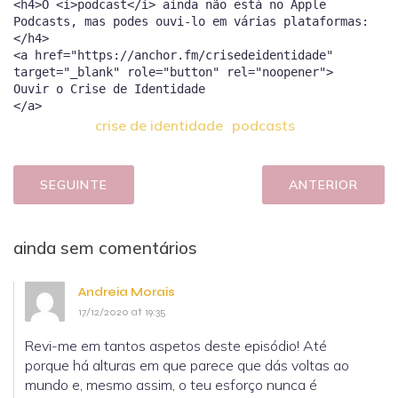
<h4>O <i>podcast</i> ainda não está no Apple
Podcasts, mas podes ouvi-lo em várias plataformas:
</h4>
<a href="https://anchor.fm/crisedeidentidade"
target="_blank" role="button" rel="noopener">
Ouvir o Crise de Identidade
crise de identidade
podcasts
SEGUINTE
ANTERIOR
ainda sem comentários
Andreia Morais
17/12/2020 at 19:35
Revi-me em tantos aspetos deste episódio! Até
porque há alturas em que parece que dás voltas ao
mundo e, mesmo assim, o teu esforço nunca é