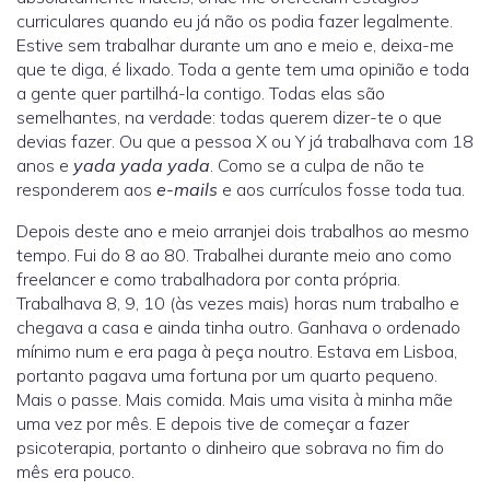
curriculares quando eu já não os podia fazer legalmente.
Estive sem trabalhar durante um ano e meio e, deixa-me
que te diga, é lixado. Toda a gente tem uma opinião e toda
a gente quer partilhá-la contigo. Todas elas são
semelhantes, na verdade: todas querem dizer-te o que
devias fazer. Ou que a pessoa X ou Y já trabalhava com 18
anos e
yada yada yada
. Como se a culpa de não te
responderem aos
e-mails
e aos currículos fosse toda tua.
Depois deste ano e meio arranjei dois trabalhos ao mesmo
tempo. Fui do 8 ao 80. Trabalhei durante meio ano como
freelancer e como trabalhadora por conta própria.
Trabalhava 8, 9, 10 (às vezes mais) horas num trabalho e
chegava a casa e ainda tinha outro. Ganhava o ordenado
mínimo num e era paga à peça noutro. Estava em Lisboa,
portanto pagava uma fortuna por um quarto pequeno.
Mais o passe. Mais comida. Mais uma visita à minha mãe
uma vez por mês. E depois tive de começar a fazer
psicoterapia, portanto o dinheiro que sobrava no fim do
mês era pouco.