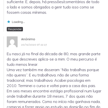
suficiente. E, depois, há pressões/comentários de todo
o lado e somos obrigados a gerir tudo isso como se
fossem coisas mínimas.
Loading...
Responder
Anónimo
20/12/2020 at 22:27
Eu nasci já no final da década de 80, mas grande parte
do que descreves aplica-se a mim. O meu percurso é
tudo menos linear.
Uma vez também me disseram “Não trabalhas porque
não queres”. E eu trabalhava, não de uma forma
tradicional, mas trabalhava. Acabei psicologia em
2010. Terminei o curso e voltei para a casa dos pais.
Em seis meses encontrei estágio profissional num lugar
onde trabalhei durante 18 meses, 7 dos quais não
foram remunerados. Como no início não ganhava nada,
comecei a fazer apoio ao estudo ao domicílio no fim do