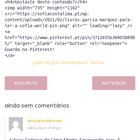
<h4>Gostaste deste conteúdo?</h4>
<img width="735" height="1102"
src="https://sofiacostalima.pt/wp-
content/uploads/2021/02/livros-garcia-marquez-para-
ler-a-sofia-world-pin.png" alt="" loading="lazy" />
<a
href="https://www.pinterest.pt/pin/37126556304038898
5/" target="_blank" role="button" rel="noopener">
Guarda no Pinterest!
gabriel garcía márquez
livros
SEGUINTE
ANTERIOR
ainda sem comentários
Andreia Morais
08/02/2021 at 18:53
Adorei
Crónica de Uma Morte Anunciada
, mas
A