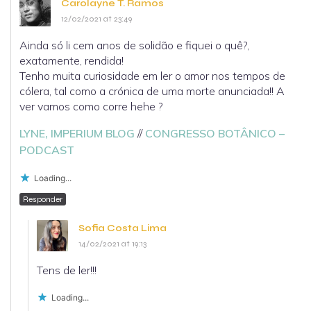
Carolayne T. Ramos
12/02/2021 at 23:49
Ainda só li cem anos de solidão e fiquei o quê?,
exatamente, rendida!
Tenho muita curiosidade em ler o amor nos tempos de
cólera, tal como a crónica de uma morte anunciada!! A
ver vamos como corre hehe ?
LYNE, IMPERIUM BLOG
//
CONGRESSO BOTÂNICO –
PODCAST
Loading...
Responder
Sofia Costa Lima
14/02/2021 at 19:13
Tens de ler!!!
Loading...