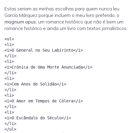
Estas seriam as minhas escolhas para quem nunca leu
García Márquez porque incluem o meu livro preferido, o
magnum opus
, um romance histórico que não é bem um
romance histórico e ainda um livro com textos jornalísticos.
<ul>
<li>
<i>O General no Seu Labirinto</i>
</li>
<li>
<i>Crónica de Uma Morte Anunciada</i>
</li>
<li>
<i>Cem Anos de Solidão</i>
</li>
<li>
<i>O Amor em Tempos de Cólera</i>
</li>
<li>
<i>O Escândalo do Século</i>
</li>
</ul>