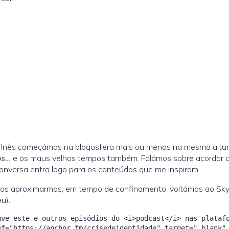
 Inês começámos na blogosfera mais ou menos na mesma altur
os…
e os maus velhos tempos também. Falámos sobre acordar c
onversa entra logo para os conteúdos que me inspiram.
nos aproximarmos, em tempo de confinamento, voltámos ao Sky
u).
uve este e outros episódios do <i>podcast</i> nas plataf
ef="https://anchor.fm/crisedeidentidade" target="_blank"