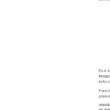
Eu e a
temp
esta c
Para 
parece
<h4>O
<a hr