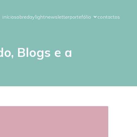
início
sobre
daylight
newsletter
portefólio
contactos
do, Blogs e a