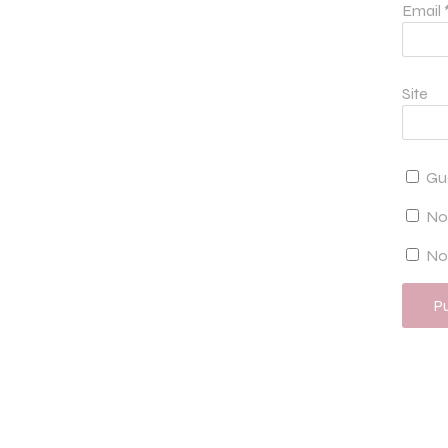
Email
Site
Gu
No
Not