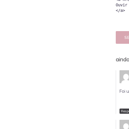
Ouvir
S
aind
Foi 
Resp