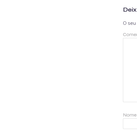
Deix
O seu 
Comen
Nom