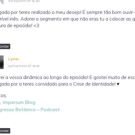
07/03/2021 at 15:42
gada por teres realizado o meu desejo! É sempre tão bom ouvi
crível inês. Adorei o segmento em que não eras tu a colocar as q
ura de episódio! <3
onder
Lyne
24/04/2021 at 19:29
ei a vossa dinâmica ao longo do episódio! E gostei muito de e
gada por a teres convidado para o Crise de Identidade! ♥
tos,
, Imperium Blog
resso Botânico – Podcast
onder