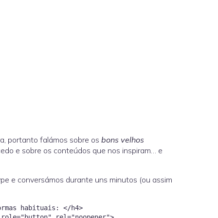
a, portanto falámos sobre os
bons velhos
edo e sobre os conteúdos que nos inspiram… e
pe e conversámos durante uns minutos (ou assim
ormas habituais: </h4>
 role="button" rel="noopener">