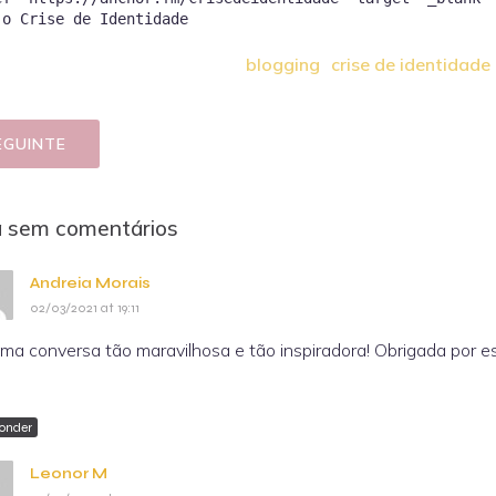
 o Crise de Identidade
blogging
crise de identidade
EGUINTE
a sem comentários
Andreia Morais
02/03/2021 at 19:11
uma conversa tão maravilhosa e tão inspiradora! Obrigada por es
onder
Leonor M