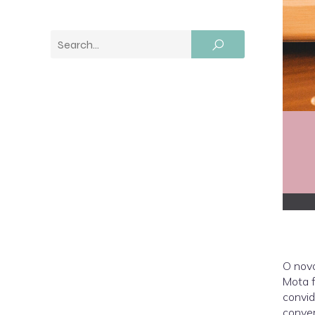
O nov
Mota f
convid
conver