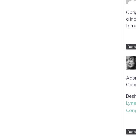
Obri
a in
tern
Resp
Ador
Obri
Besi
Lyne
Cong
Resp