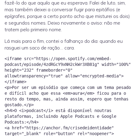
fazê-lo do que aquilo que eu esperava. Falei de luto, sim,
mas também deixei a conversar fugir para epitáfios (e
epígrafes, porque a certo ponto acho que misturei os dois)
e segundos nomes. Deixo novamente o aviso: não me
tratem pelo primeiro nome.
Lá mais para o fim, contei o falhanço do dia: quando eu
rasguei um saco de ração… cara.
<iframe src="https://open.spotify.com/embed-
podcast/episode/4zdRGcY9xNH2ckWr3XB81g" width="100%"
height="232" frameborder="0"
allowtransparency="true" allow="encrypted-media">
</iframe>
<p>Por ser um episódio que começa com um tema pesado
e difícil acho que essa <em>aura</em> ficou para o
resto do tempo, mas, ainda assim, espero que tenhas
gostado.</p>
<h4>O <i>podcast</i> está disponível noutras
plataformas, incluindo Apple Podcasts e Google
Podcasts:</h4>
<a href="https://anchor.fm/crisedeidentidade"
target="_blank" role="button" rel="noopener">