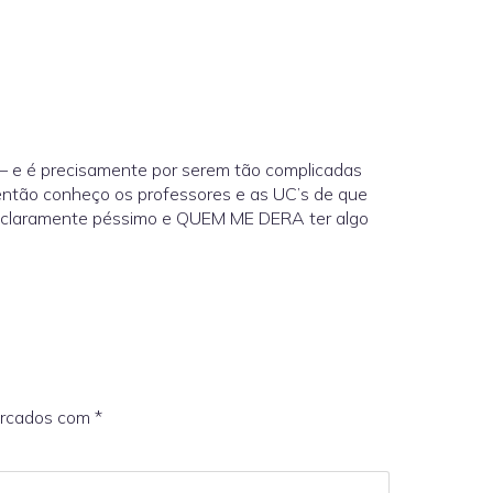
– e é precisamente por serem tão complicadas
 então conheço os professores e as UC’s de que
a é claramente péssimo e QUEM ME DERA ter algo
arcados com
*