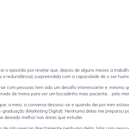
i o episódio por revelar que, depois de alguns meses a trabal
a a redundância) surpreendida com a capacidade de o ser huma
har com pessoas tem sido um desafio interessante e, mesmo q
rvido de treino para ser um bocadinho mais paciente… pelo men
que, a meio, a conversa desviou-se e quando dei por mim estava 
-graduação (Marketing Digital). Nenhuma delas me preparou pa
 deixado melhor nas áreas que estudei.
 de não exercer directamente nenhuma delas, lidar com pesso