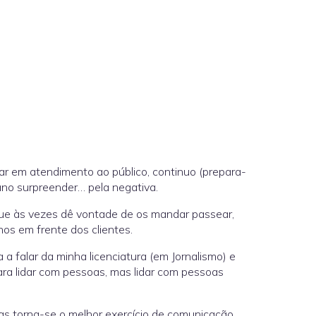
har em atendimento ao público, continuo (prepara-
no surpreender… pela negativa.
ue às vezes dê vontade de os mandar passear,
os em frente dos clientes.
a falar da minha licenciatura (em Jornalismo) e
ra lidar com pessoas, mas lidar com pessoas
as torna-se o melhor exercício de comunicação