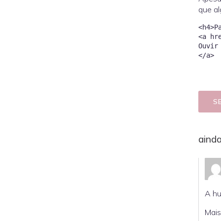
que al
<h4>P
<a hr
Ouvir
S
aind
A hu
Mais