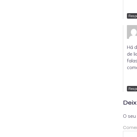
Resp
Há d
de l
fala
como
Resp
Deix
O seu 
Comen