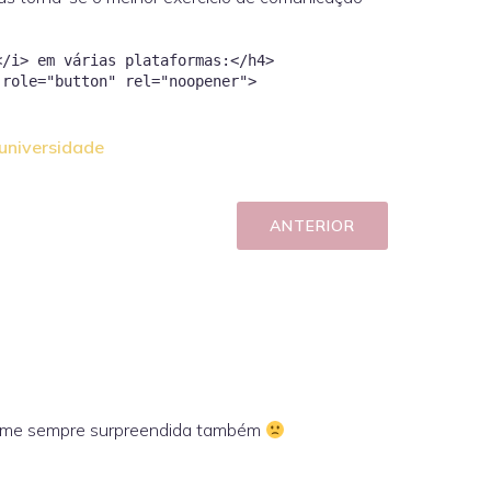
</i> em várias plataformas:</h4>
 role="button" rel="noopener">
universidade
ANTERIOR
a-me sempre surpreendida também