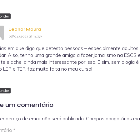
onder
Leonor Moura
08/04/2021 at 14:59
ias em que digo que detesto pessoas – especialmente adultos 
idar. Also, tenho uma grande amiga a fazer jornalismo na ESCS
ste e achei ainda mais interessante por isso. E sim, semiologi
 LEP e TEP, faz muita falta no meu curso!
onder
e um comentário
endereço de email não será publicado.
Campos obrigatórios m
tário
*