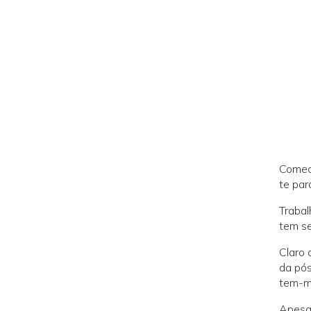
Comece
te par
Trabal
tem se
Claro 
da pós
tem-me
Apesar