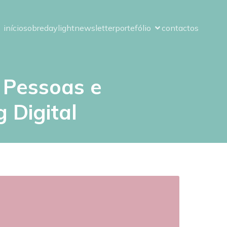
início
sobre
daylight
newsletter
portefólio
contactos
m Pessoas e
 Digital