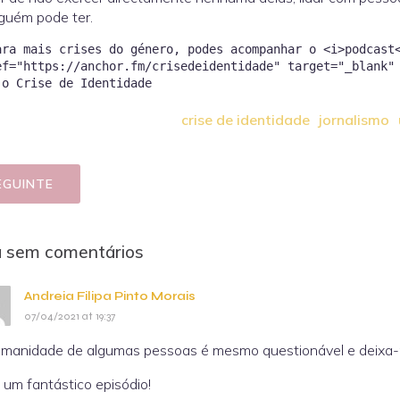
guém pode ter.
ara mais crises do género, podes acompanhar o <i>podcast
ef="https://anchor.fm/crisedeidentidade" target="_blank"
 o Crise de Identidade
crise de identidade
jornalismo
EGUINTE
a sem comentários
Andreia Filipa Pinto Morais
07/04/2021 at 19:37
manidade de algumas pessoas é mesmo questionável e deix
 um fantástico episódio!