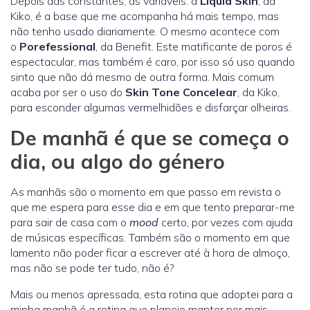
Depois das constantes, as variáveis: a
Liquid Skin
, da
Kiko, é a base que me acompanha há mais tempo, mas
não tenho usado diariamente. O mesmo acontece com
o
Porefessional
, da Benefit. Este matificante de poros é
espectacular, mas também é caro, por isso só uso quando
sinto que não dá mesmo de outra forma. Mais comum
acaba por ser o uso do
Skin Tone Concelear
, da Kiko,
para esconder algumas vermelhidões e disfarçar olheiras.
De manhã é que se começa o
dia, ou algo do género
As manhãs são o momento em que passo em revista o
que me espera para esse dia e em que tento preparar-me
para sair de casa com o
mood
certo, por vezes com ajuda
de músicas específicas. Também são o momento em que
lamento não poder ficar a escrever até à hora de almoço,
mas não se pode ter tudo, não é?
Mais ou menos apressada, esta rotina que adoptei para a
minha manhã é a rotina que planeio manter por mais