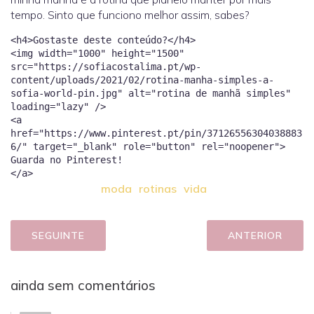
tempo. Sinto que funciono melhor assim, sabes?
<h4>Gostaste deste conteúdo?</h4>
<img width="1000" height="1500"
src="https://sofiacostalima.pt/wp-
content/uploads/2021/02/rotina-manha-simples-a-
sofia-world-pin.jpg" alt="rotina de manhã simples"
loading="lazy" />
<a
href="https://www.pinterest.pt/pin/37126556304038883
6/" target="_blank" role="button" rel="noopener">
Guarda no Pinterest!
moda
rotinas
vida
SEGUINTE
ANTERIOR
ainda sem comentários