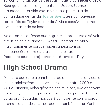
Tal como muitas outras pessoas, fiquei a conhecer a Olivia
Rodrigo depois do lançamento de
drivers license
… com
a
nuance
de ter sido exclusivamente por causa da
comunidade de fãs da
Taylor Swift
. Se não houvesse
tantos fãs da Taylor a falar da Olivia é possível que me
tivesse passado ao lado.
No entanto, confesso que a ignorei depois disso e só voltei
à música dela quando
SOUR
saiu, no final de Maio,
maioritariamente porque fiquei curiosa com as
comparações entre este trabalho e os trabalhos dos
Paramore (que adoro), Lorde e até Lana del Rey.
High School Drama
Acredito que este álbum teria sido um dos mais ouvidos da
minha adolescência se tivesse existido entre 2009 e
2012. Primeiro, pelos géneros das músicas, que encaixam
na perfeição com o que eu ouvia. Depois, porque toda a
carga dramática das músicas é coincidente com a carga
dramática de adolescente, que eu também tinha. Por fim,