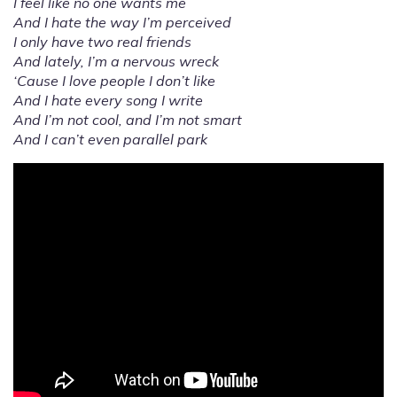
I feel like no one wants me
And I hate the way I’m perceived
I only have two real friends
And lately, I’m a nervous wreck
‘Cause I love people I don’t like
And I hate every song I write
And I’m not cool, and I’m not smart
And I can’t even parallel park