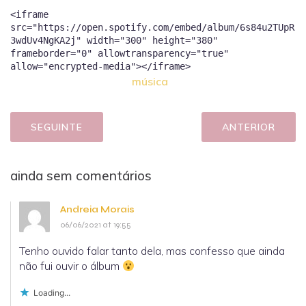
<iframe
src="https://open.spotify.com/embed/album/6s84u2TUpR
3wdUv4NgKA2j" width="300" height="380"
frameborder="0" allowtransparency="true"
música
SEGUINTE
ANTERIOR
ainda sem comentários
Andreia Morais
06/06/2021 at 19:55
Tenho ouvido falar tanto dela, mas confesso que ainda
não fui ouvir o álbum
Loading...