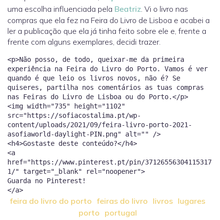
uma escolha influenciada pela
Beatriz
. Vi o livro nas
compras que ela fez na Feira do Livro de Lisboa e acabei a
ler a publicação que ela já tinha feito sobre ele e, frente a
frente com alguns exemplares, decidi trazer.
<p>Não posso, de todo, queixar-me da primeira
experiência na Feira do Livro do Porto. Vamos é ver
quando é que leio os livros novos, não é? Se
quiseres, partilha nos comentários as tuas compras
nas Feiras do Livro de Lisboa ou do Porto.</p>
<img width="735" height="1102"
src="https://sofiacostalima.pt/wp-
content/uploads/2021/09/feira-livro-porto-2021-
asofiaworld-daylight-PIN.png" alt="" />
<h4>Gostaste deste conteúdo?</h4>
<a
href="https://www.pinterest.pt/pin/37126556304115317
1/" target="_blank" rel="noopener">
Guarda no Pinterest!
feira do livro do porto
feiras do livro
livros
lugares
porto
portugal