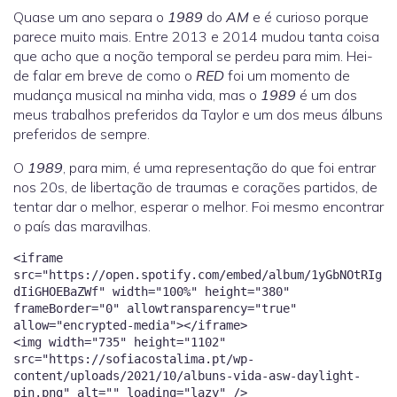
Quase um ano separa o
1989
do
AM
e é curioso porque
parece muito mais. Entre 2013 e 2014 mudou tanta coisa
que acho que a noção temporal se perdeu para mim. Hei-
de falar em breve de como o
RED
foi um momento de
mudança musical na minha vida, mas o
1989
é um dos
meus trabalhos preferidos da Taylor e um dos meus álbuns
preferidos de sempre.
O
1989
, para mim, é uma representação do que foi entrar
nos 20s, de libertação de traumas e corações partidos, de
tentar dar o melhor, esperar o melhor. Foi mesmo encontrar
o país das maravilhas.
<iframe
src="https://open.spotify.com/embed/album/1yGbNOtRIg
dIiGHOEBaZWf" width="100%" height="380"
frameBorder="0" allowtransparency="true"
allow="encrypted-media"></iframe>
<img width="735" height="1102"
src="https://sofiacostalima.pt/wp-
content/uploads/2021/10/albuns-vida-asw-daylight-
pin.png" alt="" loading="lazy" />