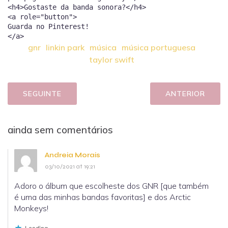
<h4>Gostaste da banda sonora?</h4>
<a role="button">
Guarda no Pinterest!
gnr
linkin park
música
música portuguesa
taylor swift
SEGUINTE
ANTERIOR
ainda sem comentários
Andreia Morais
03/10/2021 at 19:21
Adoro o álbum que escolheste dos GNR [que também
é uma das minhas bandas favoritas] e dos Arctic
Monkeys!