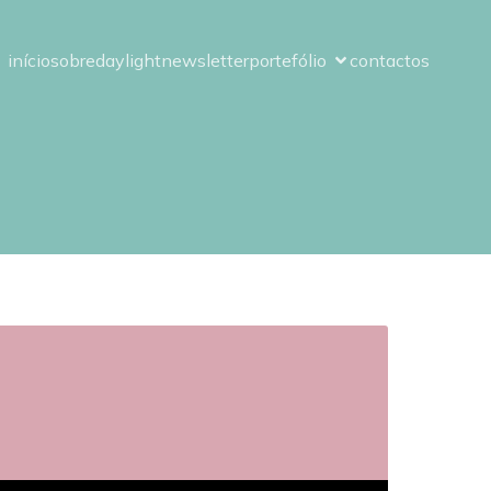
início
sobre
daylight
newsletter
portefólio
contactos