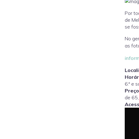
Por to
de Mel
se fo
No ger
as fot
infor
Local
Horár
6.ª e 
Preço
de 65,
Acess