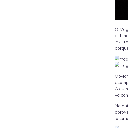
O Magi
estima
instal
porque
Obviam
acompa
Alguma
vá com
No ent
aprove
locom