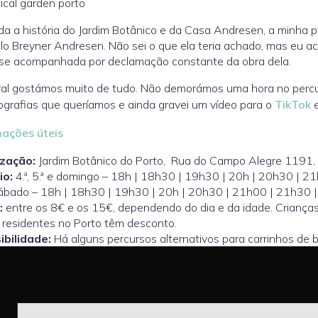
da a história do Jardim Botânico e da Casa Andresen, a minha p
lo Breyner Andresen. Não sei o que ela teria achado, mas eu ac
sse acompanhada por declamação constante da obra dela.
al gostámos muito de tudo. Não demorámos uma hora no percu
ografias que queríamos e ainda gravei um vídeo para o
TikTok
e
mações úteis
ização:
Jardim Botânico do Porto, Rua do Campo Alegre 1191
io:
4.ª, 5.ª e domingo – 18h | 18h30 | 19h30 | 20h | 20h30 | 
sábado – 18h | 18h30 | 19h30 | 20h | 20h30 | 21h00 | 21h30 
:
entre os 8€ e os 15€, dependendo do dia e da idade. Criança
 residentes no Porto têm desconto.
ibilidade:
Há alguns percursos alternativos para carrinhos de