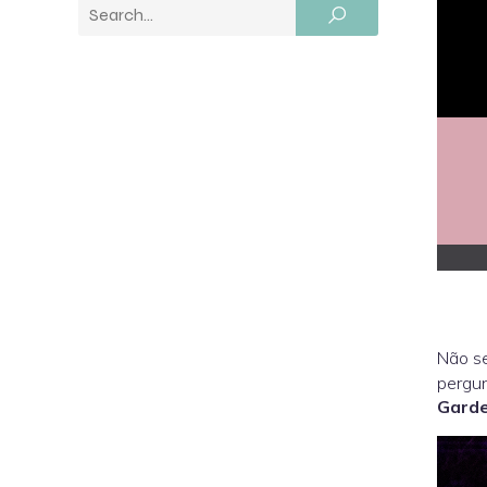
Não se
pergun
Gard