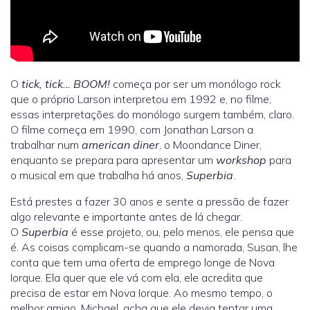
O
tick, tick… BOOM!
começa por ser um monólogo rock
que o próprio Larson interpretou em 1992 e, no filme,
essas interpretações do monólogo surgem também, claro.
O filme começa em 1990, com Jonathan Larson a
trabalhar num
american diner
, o Moondance Diner,
enquanto se prepara para apresentar um
workshop
para
o musical em que trabalha há anos,
Superbia
.
Está prestes a fazer 30 anos e sente a pressão de fazer
algo relevante e importante antes de lá chegar.
O
Superbia
é esse projeto, ou, pelo menos, ele pensa que
é. As coisas complicam-se quando a namorada, Susan, lhe
conta que tem uma oferta de emprego longe de Nova
Iorque. Ela quer que ele vá com ela, ele acredita que
precisa de estar em Nova Iorque. Ao mesmo tempo, o
melhor amigo, Michael, acha que ele devia tentar uma