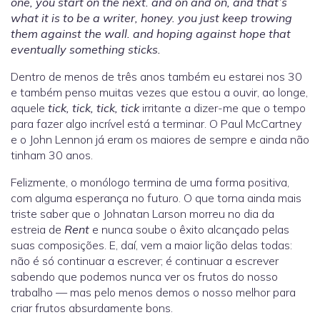
one, you start on the next. and on and on, and that’s
what it is to be a writer, honey. you just keep trowing
them against the wall. and hoping against hope that
eventually something sticks.
Dentro de menos de três anos também eu estarei nos 30
e também penso muitas vezes que estou a ouvir, ao longe,
aquele
tick, tick, tick, tick
irritante a dizer-me que o tempo
para fazer algo incrível está a terminar. O Paul McCartney
e o John Lennon já eram os maiores de sempre e ainda não
tinham 30 anos.
Felizmente, o monólogo termina de uma forma positiva,
com alguma esperança no futuro. O que torna ainda mais
triste saber que o Johnatan Larson morreu no dia da
estreia de
Rent
e nunca soube o êxito alcançado pelas
suas composições. E, daí, vem a maior lição delas todas:
não é só continuar a escrever; é continuar a escrever
sabendo que podemos nunca ver os frutos do nosso
trabalho — mas pelo menos demos o nosso melhor para
criar frutos absurdamente bons.