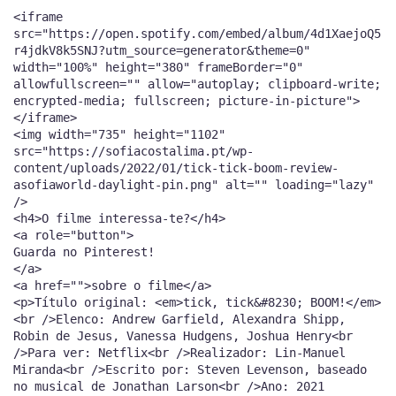
<iframe
src="https://open.spotify.com/embed/album/4d1XaejoQ5
r4jdkV8k5SNJ?utm_source=generator&theme=0"
width="100%" height="380" frameBorder="0"
allowfullscreen="" allow="autoplay; clipboard-write;
encrypted-media; fullscreen; picture-in-picture">
</iframe>
<img width="735" height="1102"
src="https://sofiacostalima.pt/wp-
content/uploads/2022/01/tick-tick-boom-review-
asofiaworld-daylight-pin.png" alt="" loading="lazy"
/>
<h4>O filme interessa-te?</h4>
<a role="button">
Guarda no Pinterest!
</a>
<a href="">sobre o filme</a>
<p>Título original: <em>tick, tick&#8230; BOOM!</em>
<br />Elenco: Andrew Garfield, Alexandra Shipp,
Robin de Jesus, Vanessa Hudgens, Joshua Henry<br
/>Para ver: Netflix<br />Realizador: Lin-Manuel
Miranda<br />Escrito por: Steven Levenson, baseado