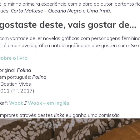
oi a minha primeira experiência com a obra do autor, portanto fi
guês:
Corto Maltese – Oceano Negro
e
Uma Irmã.
gostaste deste, vais gostar de…
com vontade de ler novelas gráficas com personagens feminin
i, é uma novela gráfica autobiográfica de que gostei muito. Se
obre o livro
original:
Polina
 em português:
Polina
 Bastien Vivès
2011 (PT: 2017)
ar*:
Wook
//
Wook – em inglês
omprares através destes
links
eu ganho uma comissão