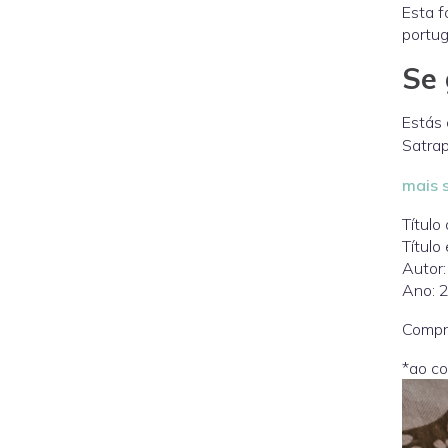
Esta f
portu
Se 
Estás 
Satrap
mais s
Título 
Título
Autor:
Ano: 
Compr
*ao c