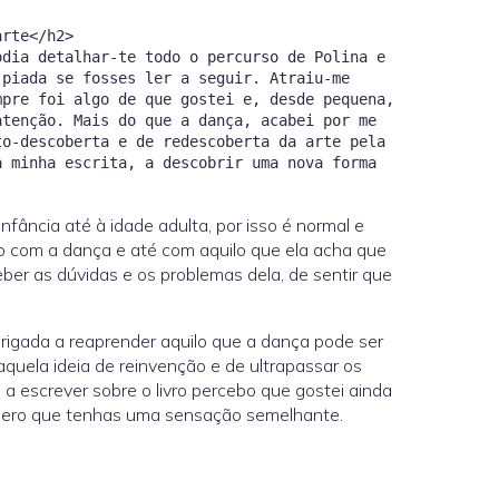
 arte</h2>
odia detalhar-te todo o percurso de Polina e
 piada se fosses ler a seguir. Atraiu-me
mpre foi algo de que gostei e, desde pequena,
atenção. Mais do que a dança, acabei por me
to-descoberta e de redescoberta da arte pela
a minha escrita, a descobrir uma nova forma
fância até à idade adulta, por isso é normal e
ão com a dança e até com aquilo que ela acha que
eber as dúvidas e os problemas dela, de sentir que
brigada a reaprender aquilo que a dança pode ser
 aquela ideia de reinvenção e de ultrapassar os
a escrever sobre o livro percebo que gostei ainda
 espero que tenhas uma sensação semelhante.