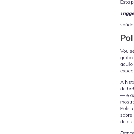
Esta p
Trigg
saúde 
Pol
Vou se
gráfic
aquilo
expect
A hist
de
bal
— é aq
mostra
Polina
sobre 
de aut
Dance 