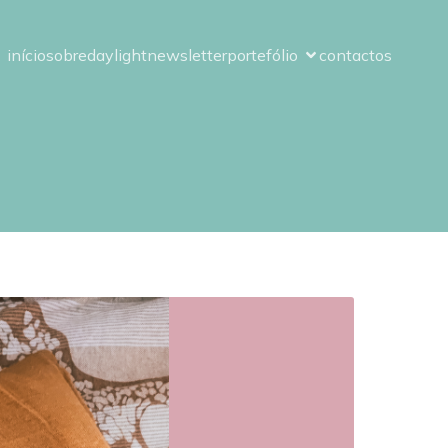
início
sobre
daylight
newsletter
portefólio
contactos