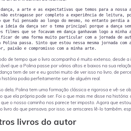
 dança, a arte e as expectativas que temos para a nossa
 não estragasse por completo a experiência de leitura, p
o que fui pensado ao longo do mesmo, no entanto perdia a
 a ideia da dança ser o tema principal porque a dança se
es filmes que se focavam em dança ganhavam logo a minha 
ificar de uma forma muito particular com a jornada de au
a Polina passa. Sinto que estou nessa mesma jornada com 
odo de tempo que o livro acompanha é muito extenso, desde a in
ável que a Polina passe por vários altos e baixos na sua relaç
dança tem de ser e eu gostei muito de ver isso no livro, de perc
 história podia perfeitamente ser de alguém real.
o dela, Polina tem uma formação clássica e rigorosa e vê-se o
lo que ela própria pode ser. Foi o que mais me disse na história:
s que o nosso caminho nos parece ter imposto. Agora que estou 
o livro do que pensava, por isso, se arriscares lê-lo também,
ros livros do autor