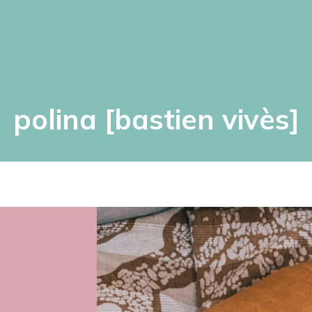
polina [bastien vivès]