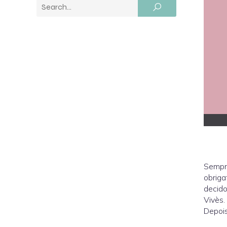
Sempre
obriga
decido
Vivès.
Depois