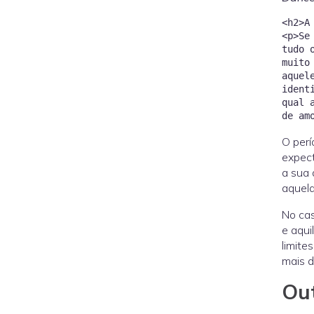
<h2>A
<p>Se
tudo 
muito
aquel
ident
qual 
O perí
expect
a sua 
aquela
No cas
e aqui
limite
mais d
Out