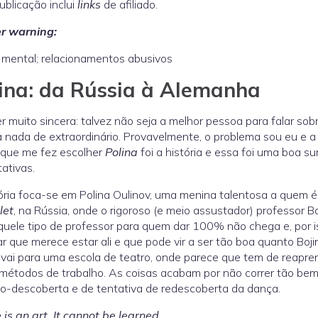
ublicação inclui
links
de afiliado.
er warning:
mental; relacionamentos abusivos
ina: da Rússia à Alemanha
r muito sincera: talvez não seja a melhor pessoa para falar so
a nada de extraordinário. Provavelmente, o problema sou eu e a 
 que me fez escolher
Polina
foi a história e essa foi uma boa 
ativas.
ória foca-se em Polina Oulinov, uma menina talentosa a quem
let
, na Rússia, onde o rigoroso (e meio assustador) professor B
uele tipo de professor para quem dar 100% não chega e, por is
r que merece estar ali e que pode vir a ser tão boa quanto Boji
 vai para uma escola de teatro, onde parece que tem de reapre
métodos de trabalho. As coisas acabam por não correr tão bem
o-descoberta e de tentativa de redescoberta da dança.
is an art. It cannot be learned.