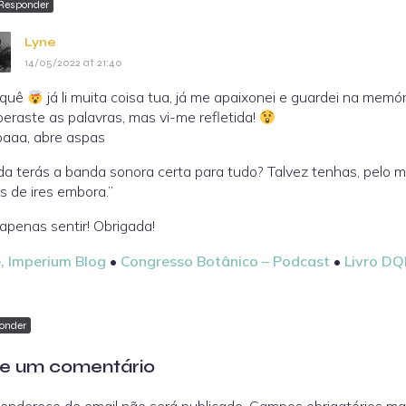
Responder
Lyne
14/05/2022 at 21:40
 quê
já li muita coisa tua, já me apaixonei e guardei na mem
eraste as palavras, mas vi-me refletida!
aaa, abre aspas
da terás a banda sonora certa para tudo? Talvez tenhas, pelo
s de ires embora.”
apenas sentir! Obrigada!
, Imperium Blog
•
Congresso Botânico – Podcast
•
Livro D
onder
e um comentário