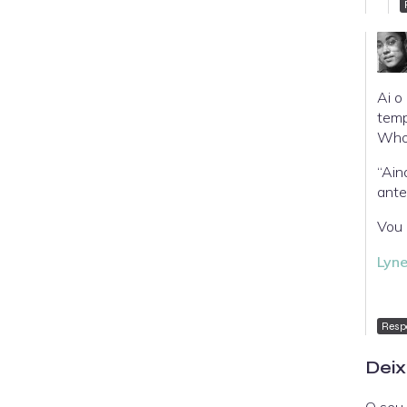
Ai o
temp
Who
“Ain
ante
Vou 
Lyne
Resp
Deix