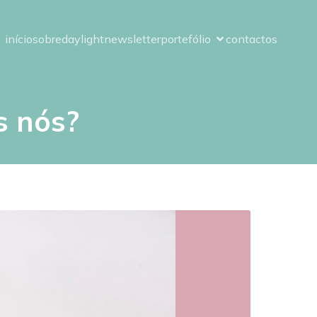
início
sobre
daylight
newsletter
portefólio
contactos
s nós?