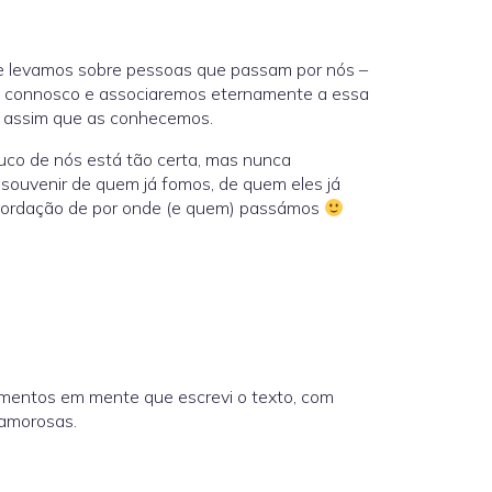
e levamos sobre pessoas que passam por nós –
os connosco e associaremos eternamente a essa
i assim que as conhecemos.
uco de nós está tão certa, mas nunca
 souvenir de quem já fomos, de quem eles já
recordação de por onde (e quem) passámos
imentos em mente que escrevi o texto, com
 amorosas.