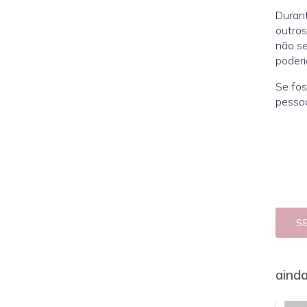
Durant
outros
não se
poderi
Se fos
pessoa
S
aind