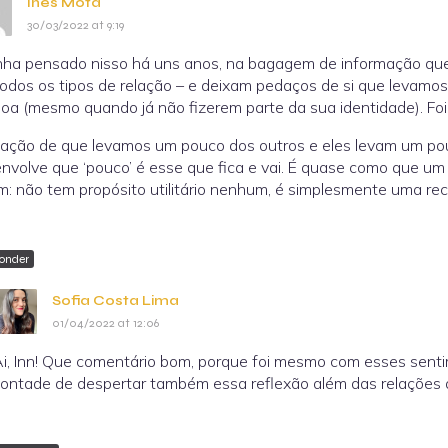
Inês Mota
30/03/2022 at 9:19
inha pensado nisso há uns anos, na bagagem de informação qu
odos os tipos de relação – e deixam pedaços de si que levam
oa (mesmo quando já não fizerem parte da sua identidade). Fo
tação de que levamos um pouco dos outros e eles levam um po
nvolve que ‘pouco’ é esse que fica e vai. É quase como que um
m: não tem propósito utilitário nenhum, é simplesmente uma 
onder
Sofia Costa Lima
01/04/2022 at 12:06
i, Inn! Que comentário bom, porque foi mesmo com esses sent
ontade de despertar também essa reflexão além das relações