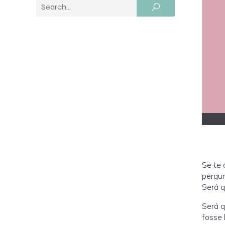
Se te 
pergun
Será q
Será q
fosse 