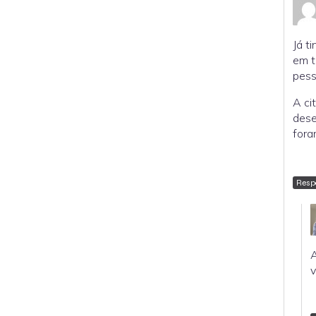
Já t
em t
pess
A ci
dese
fora
Resp
A
v