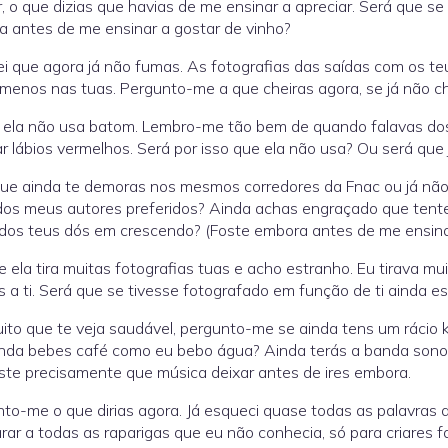
, o que dizias que havias de me ensinar a apreciar. Será que se
 antes de me ensinar a gostar de vinho?
i que agora já não fumas. As fotografias das saídas com os te
menos nas tuas. Pergunto-me a que cheiras agora, se já não c
 ela não usa batom. Lembro-me tão bem de quando falavas do
ar lábios vermelhos. Será por isso que ela não usa? Ou será q
ue ainda te demoras nos mesmos corredores da Fnac ou já não o
 dos meus autores preferidos? Ainda achas engraçado que tentem
dos teus dós em crescendo? (Foste embora antes de me ensina
e ela tira muitas fotografias tuas e acho estranho. Eu tirava mu
 a ti. Será que se tivesse fotografado em função de ti ainda e
ito que te veja saudável, pergunto-me se ainda tens um ráci
nda bebes café como eu bebo água? Ainda terás a banda sonor
te precisamente que música deixar antes de ires embora.
to-me o que dirias agora. Já esqueci quase todas as palavras 
ar a todas as raparigas que eu não conhecia, só para criares 