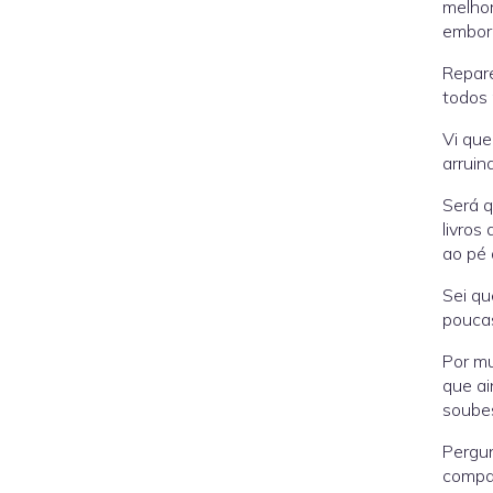
melhor
embora
Repare
todos 
Vi que
arruin
Será q
livros
ao pé 
Sei qu
poucas
Por mu
que ai
soubes
Pergun
compar