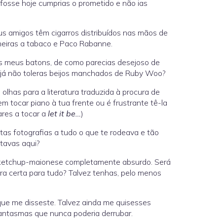
 fosse hoje cumprias o prometido e não ias
us amigos têm cigarros distribuídos nas mãos de
heiras a tabaco e Paco Rabanne.
s meus batons, de como parecias desejoso de
ue já não toleras beijos manchados de Ruby Woo?
lhas para a literatura traduzida à procura de
 tocar piano à tua frente ou é frustrante tê-la
res a tocar a
let it be…
)
itas fotografias a tudo o que te rodeava e tão
stavas aqui?
o ketchup-maionese completamente absurdo. Será
a certa para tudo? Talvez tenhas, pelo menos
que me disseste. Talvez ainda me quisesses
fantasmas que nunca poderia derrubar.