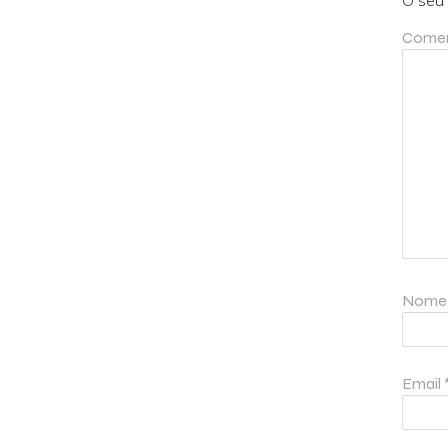
O seu 
Comen
Nom
Email