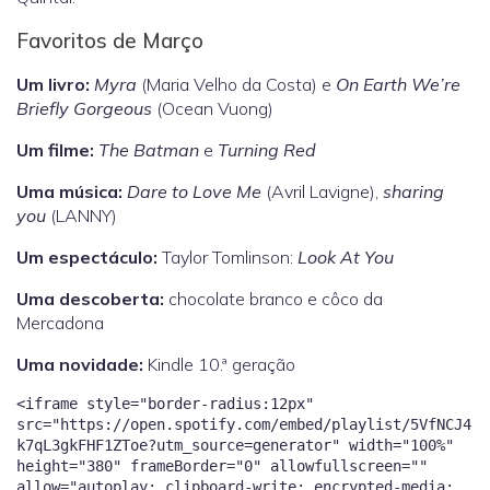
Favoritos de Março
Um livro:
Myra
(Maria Velho da Costa) e
On Earth We’re
Briefly Gorgeous
(Ocean Vuong)
Um filme:
The Batman
e
Turning Red
Uma música:
Dare to Love Me
(Avril Lavigne),
sharing
you
(LANNY)
Um espectáculo:
Taylor Tomlinson:
Look At You
Uma descoberta:
chocolate branco e côco da
Mercadona
Uma novidade:
Kindle 10.ª geração
<iframe style="border-radius:12px"
src="https://open.spotify.com/embed/playlist/5VfNCJ4
k7qL3gkFHF1ZToe?utm_source=generator" width="100%"
height="380" frameBorder="0" allowfullscreen=""
allow="autoplay; clipboard-write; encrypted-media;