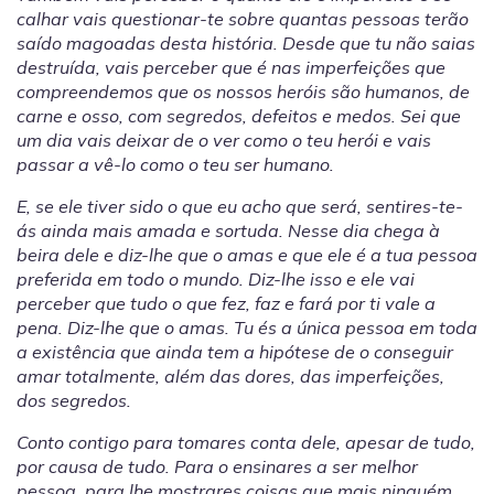
calhar vais questionar-te sobre quantas pessoas terão
saído magoadas desta história. Desde que tu não saias
destruída, vais perceber que é nas imperfeições que
compreendemos que os nossos heróis são humanos, de
carne e osso, com segredos, defeitos e medos. Sei que
um dia vais deixar de o ver como o teu herói e vais
passar a vê-lo como o teu ser humano.
E, se ele tiver sido o que eu acho que será, sentires-te-
ás ainda mais amada e sortuda.
Nesse dia chega à
beira dele e diz-lhe que o amas e que ele é a tua pessoa
preferida em todo o mundo. Diz-lhe isso e ele vai
perceber que tudo o que fez, faz e fará por ti vale a
pena. Diz-lhe que o amas. Tu és a única pessoa em toda
a existência que ainda tem a hipótese de o conseguir
amar totalmente, além das dores, das imperfeições,
dos segredos.
Conto contigo para tomares conta dele, apesar de tudo,
por causa de tudo. Para o ensinares a ser melhor
pessoa, para lhe mostrares coisas que mais ninguém